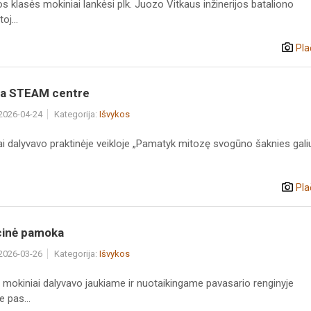
os klasės mokiniai lankėsi plk. Juozo Vitkaus inžinerijos bataliono
oj...
Pla
ja STEAM centre
 2026-04-24
Kategorija:
Išvykos
i dalyvavo praktinėje veikloje „Pamatyk mitozę svogūno šaknies gali
Pla
cinė pamoka
 2026-03-26
Kategorija:
Išvykos
ų mokiniai dalyvavo jaukiame ir nuotaikingame pavasario renginyje
 pas...