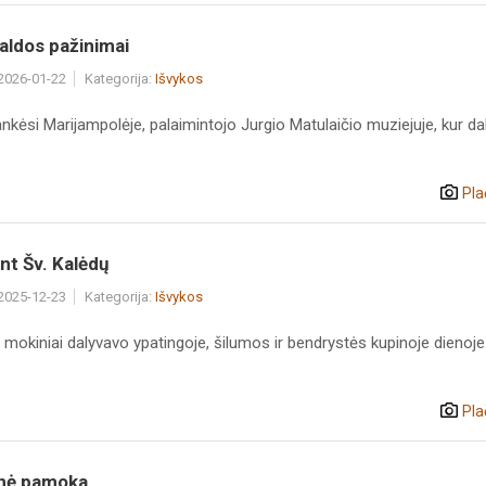
aldos pažinimai
 2026-01-22
Kategorija:
Išvykos
ankėsi Marijampolėje, palaimintojo Jurgio Matulaičio muziejuje, kur d
Pla
nt Šv. Kalėdų
 2025-12-23
Kategorija:
Išvykos
 mokiniai dalyvavo ypatingoje, šilumos ir bendrystės kupinoje dienoje
Pla
nė pamoka