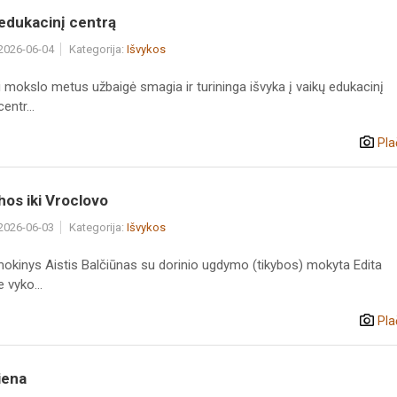
 edukacinį centrą
 2026-06-04
Kategorija:
Išvykos
 mokslo metus užbaigė smagia ir turininga išvyka į vaikų edukacinį
ntr...
Pla
os iki Vroclovo
 2026-06-03
Kategorija:
Išvykos
mokinys Aistis Balčiūnas su dorinio ugdymo (tikybos) mokyta Edita
 vyko...
Pla
iena