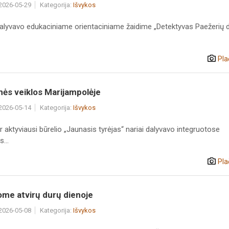
 2026-05-29
Kategorija:
Išvykos
dalyvavo edukaciniame orientaciniame žaidime „Detektyvas Paežerių d
Pla
ės veiklos Marijampolėje
 2026-05-14
Kategorija:
Išvykos
ir aktyviausi būrelio „Jaunasis tyrėjas“ nariai dalyvavo integruotose
...
Pla
ome atvirų durų dienoje
 2026-05-08
Kategorija:
Išvykos