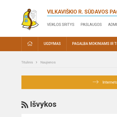
VILKAVIŠKIO R. SŪDAVOS P
VEIKLOS SRITYS
PASLAUGOS
ADMI
PRADŽIA
UGDYMAS
PAGALBA MOKINIAMS IR 
Titulinis
Naujienos
Internet
RSS
Išvykos