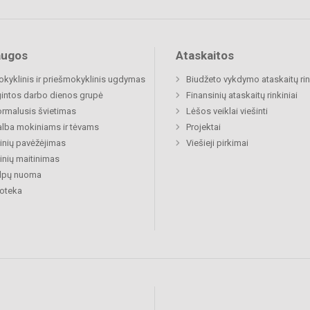
augos
Ataskaitos
okyklinis ir priešmokyklinis ugdymas
Biudžeto vykdymo ataskaitų rin
gintos darbo dienos grupė
Finansinių ataskaitų rinkiniai
rmalusis švietimas
Lėšos veiklai viešinti
lba mokiniams ir tėvams
Projektai
nių pavėžėjimas
Viešieji pirkimai
nių maitinimas
alpų nuoma
ioteka