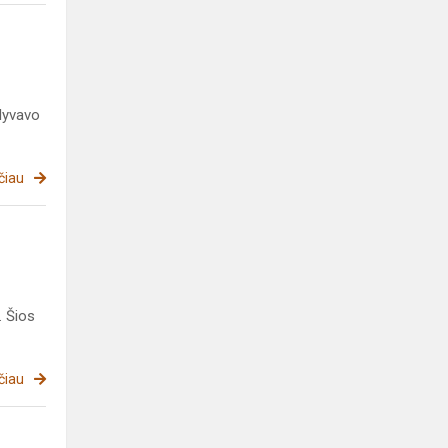
alyvavo
čiau
. Šios
čiau