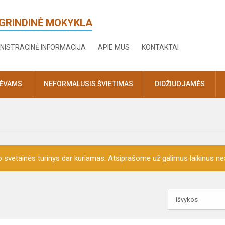
AGRINDINĖ MOKYKLA
NISTRACINĖ INFORMACIJA
APIE MUS
KONTAKTAI
TĖVAMS
NEFORMALUSIS ŠVIETIMAS
DIDŽIUOJAMĖS
o svetainės turinys dar kuriamas. Atsiprašome už galimus laikinus nea