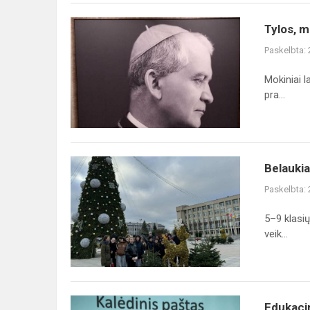
Tylos,
Tylos, m
maldos
Paskelbta:
pažinimai
Mokiniai l
pra...
Belaukiant
Belaukia
Šv.
Paskelbta:
Kalėdų
5–9 klasių
veik...
Edukacinė
Edukaci