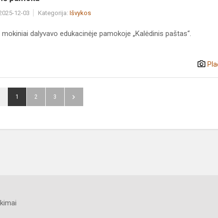
 2025-12-03
Kategorija:
Išvykos
ų mokiniai dalyvavo edukacinėje pamokoje „Kalėdinis paštas“.
Pla
1
2
3
kimai