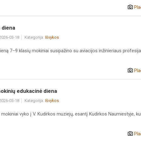
Pla
 diena
 2026-03-18
Kategorija:
Išvykos
eną 7–9 klasių mokiniai susipažino su aviacijos inžinieriaus profesija
Pla
mokinių edukacinė diena
 2026-03-18
Kategorija:
Išvykos
 mokiniai vyko į V. Kudirkos muziejų, esantį Kudirkos Naumiestyje, kur
Pla