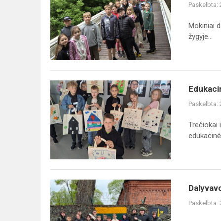
Paskelbta:
Mokiniai 
žygyje...
Edukacinės
Edukacin
veiklos
Paskelbta:
Marijampolėje
Trečiokai 
edukacinės
Dalyvavome
Dalyvav
atvirų
Paskelbta:
durų
dienoje