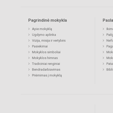
Pagrindinė mokykla
Pasl
Apie mokyklą
Ikim
Ugdymo aplinka
Pail
Vizija, misija ir vertybės
Nefo
Pasiekimai
Paga
Mokyklos simboliai
Moki
Mokyklos himnas
Moki
Tradiciniai renginiai
Pat
Bendradarbiavimas
Bibl
Priėmimas į mokyklą