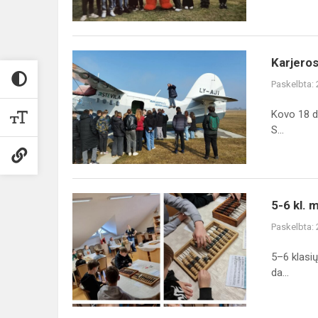
Karjeros
Karjeros
diena
Paskelbta:
Kovo 18 di
S...
5-
5-6 kl. 
6
Paskelbta:
kl.
mokinių
5–6 klasių
edukacinė
da...
diena