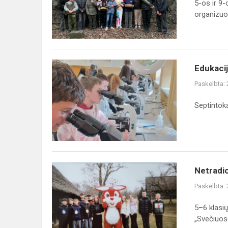
5-os ir 9-
organizuot
Edukacija
Edukaci
STEAM
Paskelbta:
centre
Septintoka
Netradicinė
Netradi
pamoka
Paskelbta:
5–6 klasi
„Svečiuose