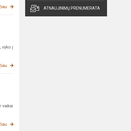
čiau
ATNAUJINIMŲ PRENUMERATA
, vyko į
čiau
 vaikai
čiau