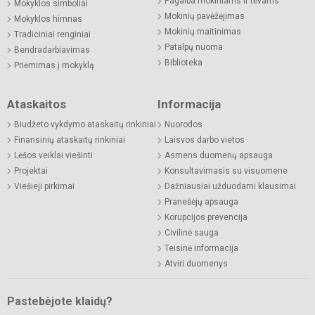
Pagalba mokiniams ir tėvams
Mokyklos simboliai
Mokinių pavėžėjimas
Mokyklos himnas
Mokinių maitinimas
Tradiciniai renginiai
Patalpų nuoma
Bendradarbiavimas
Biblioteka
Priėmimas į mokyklą
Ataskaitos
Informacija
Biudžeto vykdymo ataskaitų rinkiniai
Nuorodos
Finansinių ataskaitų rinkiniai
Laisvos darbo vietos
Lėšos veiklai viešinti
Asmens duomenų apsauga
Projektai
Konsultavimasis su visuomene
Viešieji pirkimai
Dažniausiai užduodami klausimai
Pranešėjų apsauga
Korupcijos prevencija
Civilinė sauga
Teisinė informacija
Atviri duomenys
Pastebėjote klaidų?