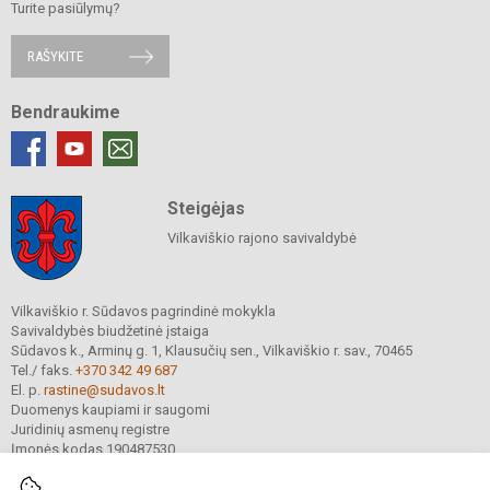
Turite pasiūlymų?
RAŠYKITE
Bendraukime
Steigėjas
Vilkaviškio rajono savivaldybė
Vilkaviškio r. Sūdavos pagrindinė mokykla
Savivaldybės biudžetinė įstaiga
Sūdavos k., Arminų g. 1, Klausučių sen., Vilkaviškio r. sav., 70465
Tel./ faks.
+370 342 49 687
El. p.
rastine@sudavos.lt
Duomenys kaupiami ir saugomi
Juridinių asmenų registre
Įmonės kodas 190487530