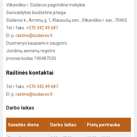
Vilkaviškio r. Sūdavos pagrindinė mokykla
Savivaldybės biudžetinė įstaiga
Sūdavos k., Arminų g. 1, Klausučių sen., Vilkaviškio r. sav., 70465
Tel./ faks.
+370 342 49 687
El. p.
rastine@sudavos.lt
Duomenys kaupiami ir saugomi
Juridinių asmenų registre
Įmonės kodas 190487530
Raštinės kontaktai
Tel./ faks.
+370 342 49 687
El. p.
rastine@sudavos.lt
Darbo laikas
Savaitės diena
Darbo laikas
Pietų pertrauka