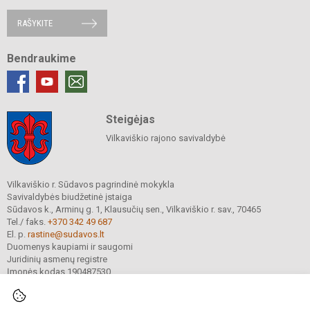
RAŠYKITE
Bendraukime
Steigėjas
Vilkaviškio rajono savivaldybė
Vilkaviškio r. Sūdavos pagrindinė mokykla
Savivaldybės biudžetinė įstaiga
Sūdavos k., Arminų g. 1, Klausučių sen., Vilkaviškio r. sav., 70465
Tel./ faks.
+370 342 49 687
El. p.
rastine@sudavos.lt
Duomenys kaupiami ir saugomi
Juridinių asmenų registre
Įmonės kodas 190487530