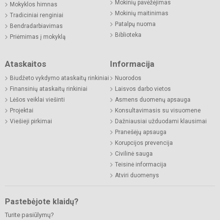
Mokinių pavėžėjimas
Mokyklos himnas
Mokinių maitinimas
Tradiciniai renginiai
Patalpų nuoma
Bendradarbiavimas
Biblioteka
Priėmimas į mokyklą
Ataskaitos
Informacija
Biudžeto vykdymo ataskaitų rinkiniai
Nuorodos
Finansinių ataskaitų rinkiniai
Laisvos darbo vietos
Lėšos veiklai viešinti
Asmens duomenų apsauga
Projektai
Konsultavimasis su visuomene
Viešieji pirkimai
Dažniausiai užduodami klausimai
Pranešėjų apsauga
Korupcijos prevencija
Civilinė sauga
Teisinė informacija
Atviri duomenys
Pastebėjote klaidų?
Turite pasiūlymų?