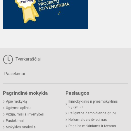
Tvarkaraščiai
Pasiekimai
Pagrindinė mokykla
Paslaugos
Apie mokyklą
Ikimokyklinis ir priešmokyklinis
ugdymas
Ugdymo aplinka
Pailgintos darbo dienos grupė
Vizija, misija ir vertybės
Neformalusis švietimas
Pasiekimai
Pagalba mokiniams ir tėvams
Mokyklos simboliai