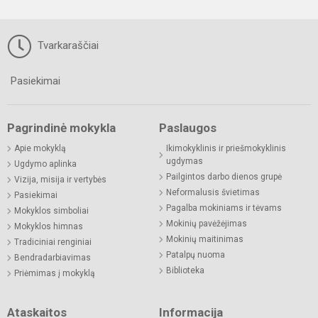
Tvarkaraščiai
Pasiekimai
Pagrindinė mokykla
Paslaugos
Apie mokyklą
Ikimokyklinis ir priešmokyklinis
ugdymas
Ugdymo aplinka
Pailgintos darbo dienos grupė
Vizija, misija ir vertybės
Neformalusis švietimas
Pasiekimai
Pagalba mokiniams ir tėvams
Mokyklos simboliai
Mokinių pavėžėjimas
Mokyklos himnas
Mokinių maitinimas
Tradiciniai renginiai
Patalpų nuoma
Bendradarbiavimas
Biblioteka
Priėmimas į mokyklą
Ataskaitos
Informacija