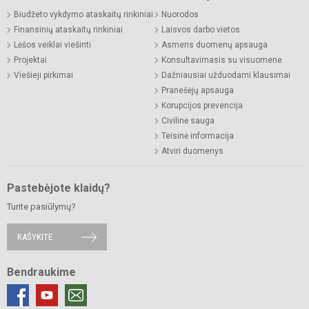
Biudžeto vykdymo ataskaitų rinkiniai
Nuorodos
Finansinių ataskaitų rinkiniai
Laisvos darbo vietos
Lėšos veiklai viešinti
Asmens duomenų apsauga
Projektai
Konsultavimasis su visuomene
Viešieji pirkimai
Dažniausiai užduodami klausimai
Pranešėjų apsauga
Korupcijos prevencija
Civilinė sauga
Teisinė informacija
Atviri duomenys
Pastebėjote klaidų?
Turite pasiūlymų?
RAŠYKITE
Bendraukime