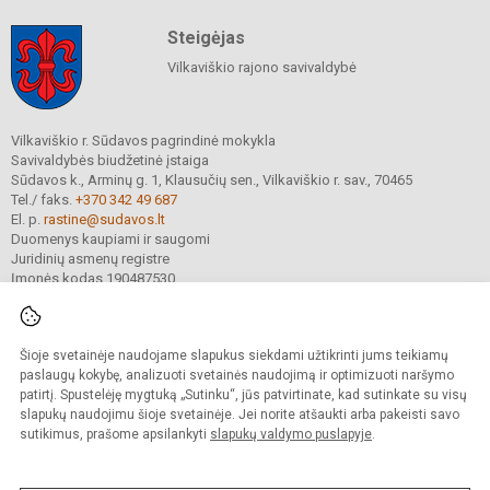
Steigėjas
Vilkaviškio rajono savivaldybė
Vilkaviškio r. Sūdavos pagrindinė mokykla
Savivaldybės biudžetinė įstaiga
Sūdavos k., Arminų g. 1, Klausučių sen., Vilkaviškio r. sav., 70465
Tel./ faks.
+370 342 49 687
El. p.
rastine@sudavos.lt
Duomenys kaupiami ir saugomi
Juridinių asmenų registre
Įmonės kodas 190487530
Šioje svetainėje naudojame slapukus siekdami užtikrinti jums teikiamų
© 2025. Vilkaviškio r. Sūdavos pagrindinė mokykla. Visos teisės saugomos.
Kopijuoti turinį be raštiško įstaigos administracijos sutikimo griežtai draudžiama.
paslaugų kokybę, analizuoti svetainės naudojimą ir optimizuoti naršymo
patirtį. Spustelėję mygtuką „Sutinku“, jūs patvirtinate, kad sutinkate su visų
Prieinamumo paraiška
Slapukų valdymas
slapukų naudojimu šioje svetainėje. Jei norite atšaukti arba pakeisti savo
sutikimus, prašome apsilankyti
slapukų valdymo puslapyje
.
Sumanus būdas atnaujinti
mokyklos interneto
svetainę