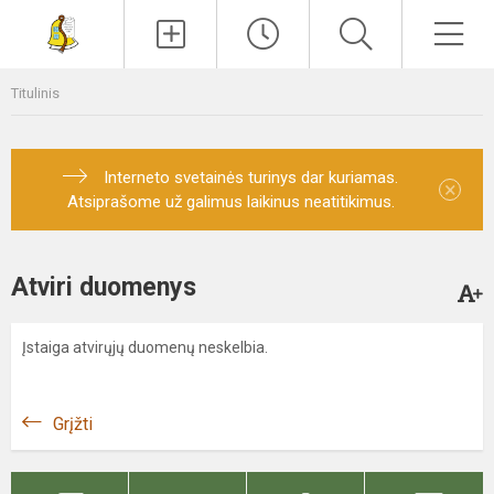
Paieška
Men
Titulinis
Interneto svetainės turinys dar kuriamas.
×
Atsiprašome už galimus laikinus neatitikimus.
Atviri duomenys
Įstaiga atvirųjų duomenų neskelbia.
Grįžti