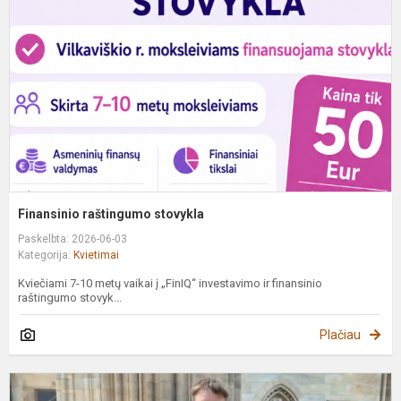
Finansinio raštingumo stovykla
Paskelbta: 2026-06-03
Kategorija:
Kvietimai
Kviečiami 7-10 metų vaikai į „FinIQ“ investavimo ir finansinio
raštingumo stovyk...
Plačiau
N