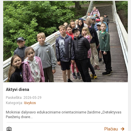
A
d
Aktyvi diena
Paskelbta: 2026-05-29
Kategorija:
Išvykos
Mokiniai dalyvavo edukaciniame orientaciniame žaidime „Detektyvas
Paežerių dvare...
Plačiau