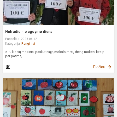
Netradicinio ugdymo diena
Paskelbta: 2026-06-12
Kategorija:
Renginiai
5–9 klasių mokiniai paskutiniąją mokslo metų dieną mokėsi kitaip –
per patirtis,...
Plačiau
P
i