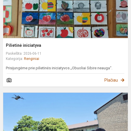
Pilietinė iniciatyva
Paskelbta: 2026-06-11
Kategorija:
Renginiai
Prisijungėme prie pilietinės iniciatyvos „Obuoliai Sibire neauga“.
Plačiau
E
p