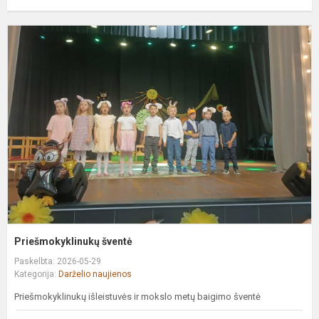
P
š
Priešmokyklinukų šventė
Paskelbta: 2026-05-29
Kategorija:
Darželio naujienos
Priešmokyklinukų išleistuvės ir mokslo metų baigimo šventė