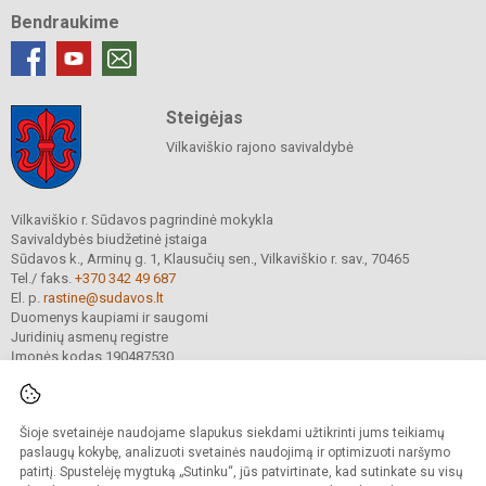
Bendraukime
Steigėjas
Vilkaviškio rajono savivaldybė
Vilkaviškio r. Sūdavos pagrindinė mokykla
Savivaldybės biudžetinė įstaiga
Sūdavos k., Arminų g. 1, Klausučių sen., Vilkaviškio r. sav., 70465
Tel./ faks.
+370 342 49 687
El. p.
rastine@sudavos.lt
Duomenys kaupiami ir saugomi
Juridinių asmenų registre
Įmonės kodas 190487530
Šioje svetainėje naudojame slapukus siekdami užtikrinti jums teikiamų
© 2025. Vilkaviškio r. Sūdavos pagrindinė mokykla. Visos teisės saugomos.
Kopijuoti turinį be raštiško įstaigos administracijos sutikimo griežtai draudžiama.
paslaugų kokybę, analizuoti svetainės naudojimą ir optimizuoti naršymo
patirtį. Spustelėję mygtuką „Sutinku“, jūs patvirtinate, kad sutinkate su visų
Prieinamumo paraiška
Slapukų valdymas