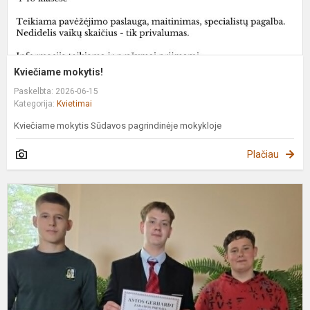
Kviečiame mokytis!
Paskelbta: 2026-06-15
Kategorija:
Kvietimai
Kviečiame mokytis Sūdavos pagrindinėje mokykloje
Plačiau
N
u
d