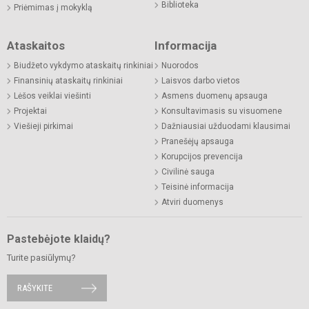
Biblioteka
Priėmimas į mokyklą
Ataskaitos
Informacija
Biudžeto vykdymo ataskaitų rinkiniai
Nuorodos
Finansinių ataskaitų rinkiniai
Laisvos darbo vietos
Lėšos veiklai viešinti
Asmens duomenų apsauga
Projektai
Konsultavimasis su visuomene
Viešieji pirkimai
Dažniausiai užduodami klausimai
Pranešėjų apsauga
Korupcijos prevencija
Civilinė sauga
Teisinė informacija
Atviri duomenys
Pastebėjote klaidų?
Turite pasiūlymų?
RAŠYKITE