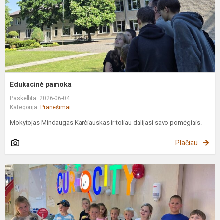
Edukacinė pamoka
Paskelbta: 2026-06-04
Kategorija:
Pranešimai
Mokytojas Mindaugas Karčiauskas ir toliau dalijasi savo pomėgiais.
Plačiau
I
į
e
c