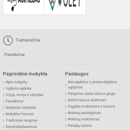
Tvarkaraščiai
Pasiekimai
Pagrindinė mokykla
Paslaugos
Apie mokyklą
Ikimokyklinis ir priešmokyklinis
ugdymas
Ugdymo aplinka
Pailgintos darbo dienos grupė
Vizija, misija ir vertybės
Neformalusis švietimas
Pasiekimai
Pagalba mokiniams ir tėvams
Mokyklos simboliai
Mokinių pavėžėjimas
Mokyklos himnas
Mokinių maitinimas
Tradiciniai renginiai
Patalpų nuoma
Bendradarbiavimas