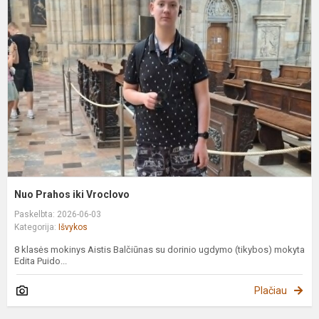
P
ik
V
Nuo Prahos iki Vroclovo
Paskelbta: 2026-06-03
Kategorija:
Išvykos
8 klasės mokinys Aistis Balčiūnas su dorinio ugdymo (tikybos) mokyta
Edita Puido...
Plačiau