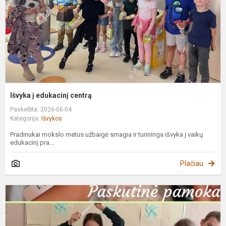
Išvyka į edukacinį centrą
Paskelbta: 2026-06-04
Kategorija:
Išvykos
Pradinukai mokslo metus užbaigė smagia ir turininga išvyka į vaikų
edukacinį pra...
Plačiau
Š
b
u