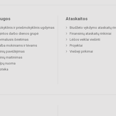
augos
Ataskaitos
okyklinis ir priešmokyklinis ugdymas
Biudžeto vykdymo ataskaitų rin
gintos darbo dienos grupė
Finansinių ataskaitų rinkiniai
rmalusis švietimas
Lėšos veiklai viešinti
lba mokiniams ir tėvams
Projektai
nių pavėžėjimas
Viešieji pirkimai
nių maitinimas
alpų nuoma
ioteka