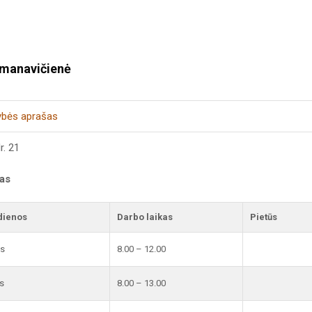
imanavičienė
ybės aprašas
r. 21
kas
dienos
Darbo laikas
Pietūs
is
8.00 – 12.00
s
8.00 – 13.00