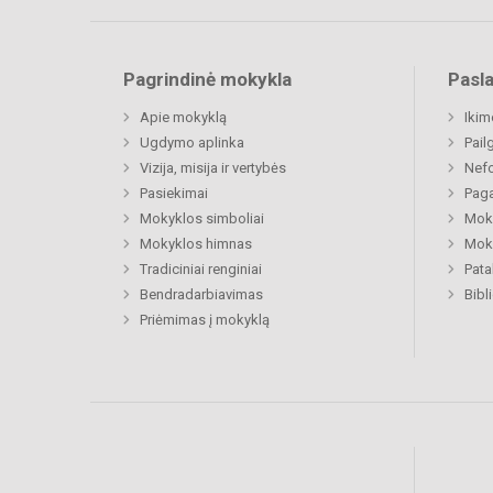
Pagrindinė mokykla
Pasl
Apie mokyklą
Ikim
Ugdymo aplinka
Pail
Vizija, misija ir vertybės
Nefo
Pasiekimai
Paga
Mokyklos simboliai
Moki
Mokyklos himnas
Moki
Tradiciniai renginiai
Pat
Bendradarbiavimas
Bibl
Priėmimas į mokyklą