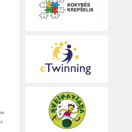
o
iai
os