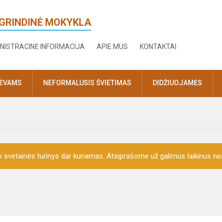
AGRINDINĖ MOKYKLA
NISTRACINĖ INFORMACIJA
APIE MUS
KONTAKTAI
TĖVAMS
NEFORMALUSIS ŠVIETIMAS
DIDŽIUOJAMĖS
o svetainės turinys dar kuriamas. Atsiprašome už galimus laikinus nea