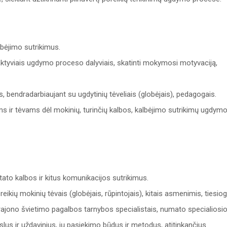
lbėjimo sutrikimus.
ų aktyviais ugdymo proceso dalyviais, skatinti mokymosi motyvaciją,
s, bendradarbiaujant su ugdytinių tėveliais (globėjais), pedagogais.
 ir tėvams dėl mokinių, turinčių kalbos, kalbėjimo sutrikimų ugdym
ato kalbos ir kitus komunikacijos sutrikimus.
ikių mokinių tėvais (globėjais, rūpintojais), kitais asmenimis, tiesiog
rajono švietimo pagalbos tarnybos specialistais, numato specialiosi
us ir uždavinius, jų pasiekimo būdus ir metodus, atitinkančius