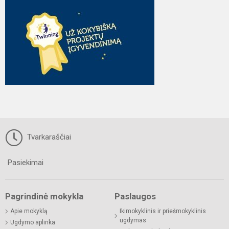
Tvarkaraščiai
Pasiekimai
Pagrindinė mokykla
Paslaugos
Apie mokyklą
Ikimokyklinis ir priešmokyklinis
ugdymas
Ugdymo aplinka