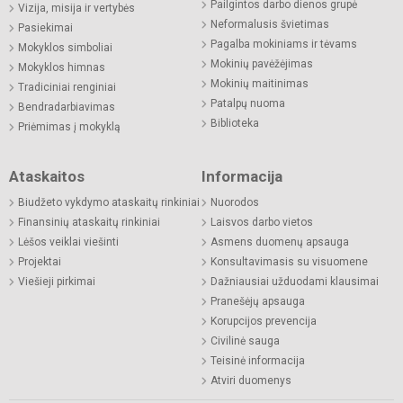
Pailgintos darbo dienos grupė
Vizija, misija ir vertybės
Neformalusis švietimas
Pasiekimai
Pagalba mokiniams ir tėvams
Mokyklos simboliai
Mokinių pavėžėjimas
Mokyklos himnas
Mokinių maitinimas
Tradiciniai renginiai
Patalpų nuoma
Bendradarbiavimas
Biblioteka
Priėmimas į mokyklą
Ataskaitos
Informacija
Biudžeto vykdymo ataskaitų rinkiniai
Nuorodos
Finansinių ataskaitų rinkiniai
Laisvos darbo vietos
Lėšos veiklai viešinti
Asmens duomenų apsauga
Projektai
Konsultavimasis su visuomene
Viešieji pirkimai
Dažniausiai užduodami klausimai
Pranešėjų apsauga
Korupcijos prevencija
Civilinė sauga
Teisinė informacija
Atviri duomenys