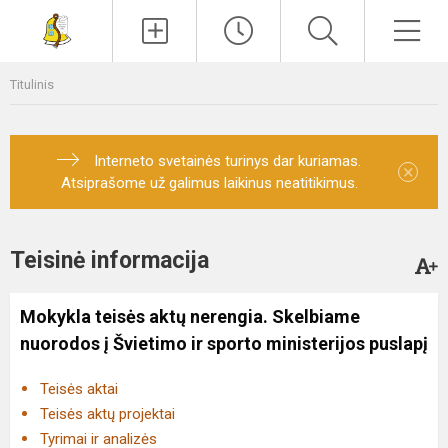
Paieška
Men
Titulinis
Interneto svetainės turinys dar kuriamas.
×
Atsiprašome už galimus laikinus neatitikimus.
Teisinė informacija
Mokykla teisės aktų nerengia. Skelbiame
nuorodos į Švietimo ir sporto ministerijos puslapį
Teisės aktai
Teisės aktų projektai
Tyrimai ir analizės