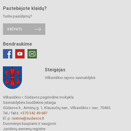
Pastebėjote klaidų?
Turite pasiūlymų?
RAŠYKITE
Bendraukime
Steigėjas
Vilkaviškio rajono savivaldybė
Vilkaviškio r. Sūdavos pagrindinė mokykla
Savivaldybės biudžetinė įstaiga
Sūdavos k., Arminų g. 1, Klausučių sen., Vilkaviškio r. sav., 70465
Tel./ faks.
+370 342 49 687
El. p.
rastine@sudavos.lt
Duomenys kaupiami ir saugomi
Juridinių asmenų registre