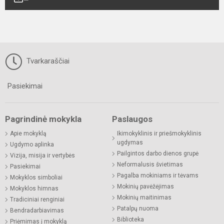
Tvarkaraščiai
Pasiekimai
Pagrindinė mokykla
Paslaugos
Apie mokyklą
Ikimokyklinis ir priešmokyklinis
ugdymas
Ugdymo aplinka
Pailgintos darbo dienos grupė
Vizija, misija ir vertybės
Neformalusis švietimas
Pasiekimai
Pagalba mokiniams ir tėvams
Mokyklos simboliai
Mokinių pavėžėjimas
Mokyklos himnas
Mokinių maitinimas
Tradiciniai renginiai
Patalpų nuoma
Bendradarbiavimas
Biblioteka
Priėmimas į mokyklą