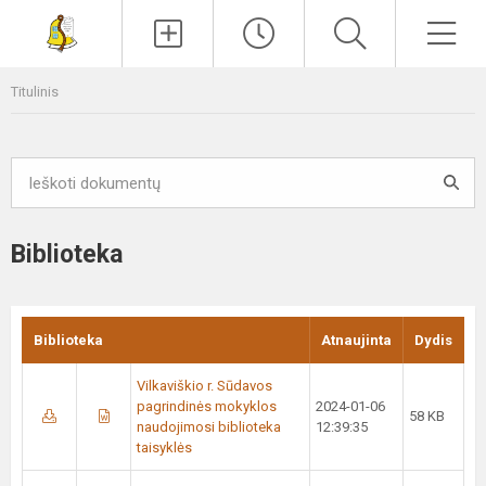
Paieška
Men
Titulinis
Biblioteka
Biblioteka
Atnaujinta
Dydis
Vilkaviškio r. Sūdavos
pagrindinės mokyklos
2024-01-06
58 KB
naudojimosi biblioteka
12:39:35
taisyklės