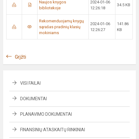
Naujos knygos
2024-01-06
34.5 KB
bibliotekoje
12:26:18
Rekomenduojamų knygų
2024-01-06
141.86
sąrašas pradinių klasių
12:26:27
KB
mokiniams
Grįžti
VISI FAILAI
DOKUMENTAI
PLANAVIMO DOKUMENTAI
FINANSINIŲ ATASKAITŲ RINKINIAI