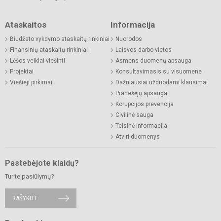
Ataskaitos
Informacija
Biudžeto vykdymo ataskaitų rinkiniai
Nuorodos
Finansinių ataskaitų rinkiniai
Laisvos darbo vietos
Lėšos veiklai viešinti
Asmens duomenų apsauga
Projektai
Konsultavimasis su visuomene
Viešieji pirkimai
Dažniausiai užduodami klausimai
Pranešėjų apsauga
Korupcijos prevencija
Civilinė sauga
Teisinė informacija
Atviri duomenys
Pastebėjote klaidų?
Turite pasiūlymų?
RAŠYKITE