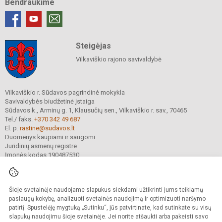
Bendraukime
Steigėjas
Vilkaviškio rajono savivaldybė
Vilkaviškio r. Sūdavos pagrindinė mokykla
Savivaldybės biudžetinė įstaiga
Sūdavos k., Arminų g. 1, Klausučių sen., Vilkaviškio r. sav., 70465
Tel./ faks.
+370 342 49 687
El. p.
rastine@sudavos.lt
Duomenys kaupiami ir saugomi
Juridinių asmenų registre
Įmonės kodas 190487530
Šioje svetainėje naudojame slapukus siekdami užtikrinti jums teikiamų
© 2025. Vilkaviškio r. Sūdavos pagrindinė mokykla. Visos teisės saugomos.
Kopijuoti turinį be raštiško įstaigos administracijos sutikimo griežtai draudžiama.
paslaugų kokybę, analizuoti svetainės naudojimą ir optimizuoti naršymo
patirtį. Spustelėję mygtuką „Sutinku“, jūs patvirtinate, kad sutinkate su visų
Prieinamumo paraiška
Slapukų valdymas
slapukų naudojimu šioje svetainėje. Jei norite atšaukti arba pakeisti savo