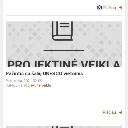
Plačiau
Pažintis
su
šalių
UNESCO
vietomis
Pažintis su šalių UNESCO vietomis
Paskelbta: 2021-02-09
Kategorija:
Projektinė veikla
Plačiau