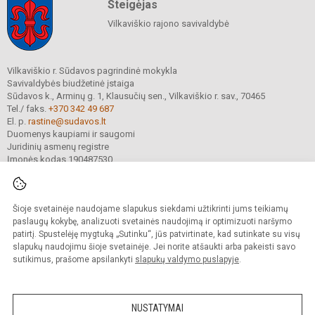
Steigėjas
Vilkaviškio rajono savivaldybė
Vilkaviškio r. Sūdavos pagrindinė mokykla
Savivaldybės biudžetinė įstaiga
Sūdavos k., Arminų g. 1, Klausučių sen., Vilkaviškio r. sav., 70465
Tel./ faks.
+370 342 49 687
El. p.
rastine@sudavos.lt
Duomenys kaupiami ir saugomi
Juridinių asmenų registre
Įmonės kodas 190487530
Šioje svetainėje naudojame slapukus siekdami užtikrinti jums teikiamų
© 2025. Vilkaviškio r. Sūdavos pagrindinė mokykla. Visos teisės saugomos.
Kopijuoti turinį be raštiško įstaigos administracijos sutikimo griežtai draudžiama.
paslaugų kokybę, analizuoti svetainės naudojimą ir optimizuoti naršymo
patirtį. Spustelėję mygtuką „Sutinku“, jūs patvirtinate, kad sutinkate su visų
Prieinamumo paraiška
Slapukų valdymas
slapukų naudojimu šioje svetainėje. Jei norite atšaukti arba pakeisti savo
sutikimus, prašome apsilankyti
slapukų valdymo puslapyje
.
Sumanus būdas atnaujinti
mokyklos interneto
svetainę
NUSTATYMAI