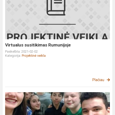
Virtualus
susitikimas
Rumunijoje
Virtualus susitikimas Rumunijoje
Paskelbta: 2021-02-02
Kategorija:
Projektinė veikla
Plačiau
Geriausios
nuotraukos
rinkimai