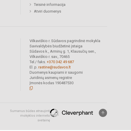
Teisinė informacija
Atviri duomenys
Vilkaviškio r. Sūdavos pagrindinė mokykla
Savivaldybės biudžetinė įstaiga
Sūdavos k., Arminų g. 1, Klausučių sen.,
Vilkaviškio r. sav., 70465
Tel./ faks.
+370 342 49 687
El. p.
rastine@sudavos.lt
Duomenys kaupiami ir saugomi
Juridinių asmenų registre
Įmonės kodas 190487530
Sumanus būdas atnaujinti
mokyklos interneto
svetainę