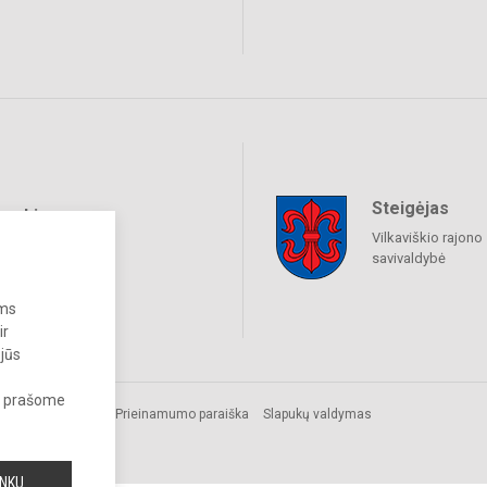
Steigėjas
raukime
Vilkaviškio rajono
savivaldybė
ums
ir
 jūs
s, prašome
gomos.
Prieinamumo paraiška
Slapukų valdymas
INKU