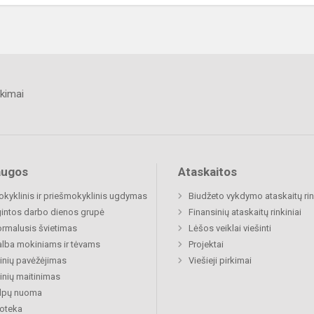
kimai
augos
Ataskaitos
okyklinis ir priešmokyklinis ugdymas
Biudžeto vykdymo ataskaitų rin
gintos darbo dienos grupė
Finansinių ataskaitų rinkiniai
rmalusis švietimas
Lėšos veiklai viešinti
lba mokiniams ir tėvams
Projektai
nių pavėžėjimas
Viešieji pirkimai
nių maitinimas
alpų nuoma
ioteka