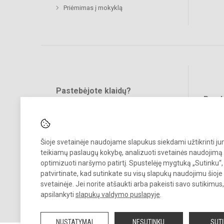
Priėmimas į mokyklą
Pastebėjote klaidų?
Bend
Turite pasiūlymų?
RAŠYKITE
Šioje svetainėje naudojame slapukus siekdami užtikrinti j
teikiamų paslaugų kokybę, analizuoti svetainės naudojimą 
optimizuoti naršymo patirtį. Spustelėję mygtuką „Sutinku“,
patvirtinate, kad sutinkate su visų slapukų naudojimu šioje
svetainėje. Jei norite atšaukti arba pakeisti savo sutikimu
© 2025. Vilkaviškio r. Sūdavos pagrindinė mokykla. Visos teisės sau
apsilankyti
slapukų valdymo puslapyje
.
Kopijuoti turinį be raštiško įstaigos administracijos sutikimo griežtai
draudžiama.
NUSTATYMAI
NESUTINKU
SUT