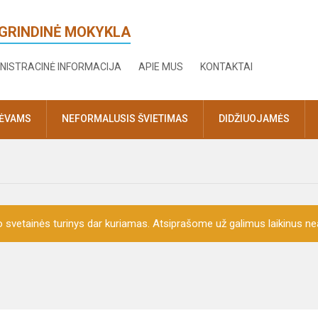
AGRINDINĖ MOKYKLA
NISTRACINĖ INFORMACIJA
APIE MUS
KONTAKTAI
TĖVAMS
NEFORMALUSIS ŠVIETIMAS
DIDŽIUOJAMĖS
o svetainės turinys dar kuriamas. Atsiprašome už galimus laikinus nea