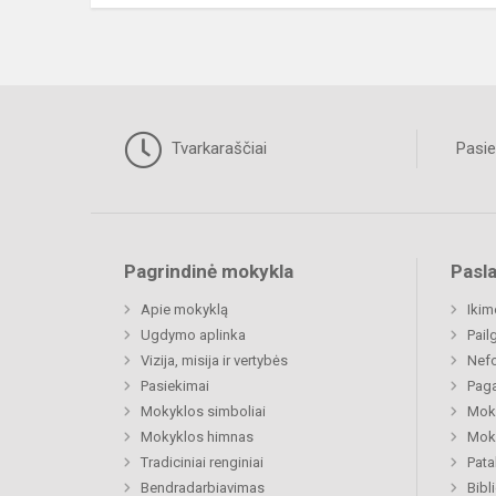
Tvarkaraščiai
Pasie
Pagrindinė mokykla
Pasl
Apie mokyklą
Ikim
Ugdymo aplinka
Pail
Vizija, misija ir vertybės
Nefo
Pasiekimai
Paga
Mokyklos simboliai
Moki
Mokyklos himnas
Moki
Tradiciniai renginiai
Pat
Bendradarbiavimas
Bibl