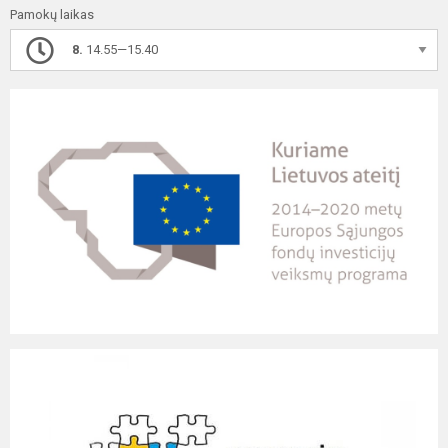
Pamokų laikas
8.
14.55—15.40