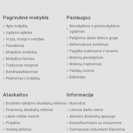
Pagrindinė mokykla
Paslaugos
Apie mokyklą
Ikimokyklinis ir priešmokyklinis
ugdymas
Ugdymo aplinka
Pailgintos darbo dienos grupė
Vizija, misija ir vertybės
Neformalusis švietimas
Pasiekimai
Pagalba mokiniams ir tėvams
Mokyklos simboliai
Mokinių pavėžėjimas
Mokyklos himnas
Mokinių maitinimas
Tradiciniai renginiai
Patalpų nuoma
Bendradarbiavimas
Biblioteka
Priėmimas į mokyklą
Ataskaitos
Informacija
Biudžeto vykdymo ataskaitų rinkiniai
Nuorodos
Finansinių ataskaitų rinkiniai
Laisvos darbo vietos
Lėšos veiklai viešinti
Asmens duomenų apsauga
Projektai
Konsultavimasis su visuomene
Viešieji pirkimai
Dažniausiai užduodami klausimai