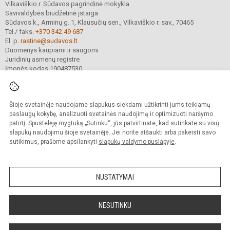
Vilkaviškio r. Sūdavos pagrindinė mokykla
Savivaldybės biudžetinė įstaiga
Sūdavos k., Arminų g. 1, Klausučių sen., Vilkaviškio r. sav., 70465
Tel./ faks.
+370 342 49 687
El. p.
rastine@sudavos.lt
Duomenys kaupiami ir saugomi
Juridinių asmenų registre
Įmonės kodas 190487530
Šioje svetainėje naudojame slapukus siekdami užtikrinti jums teikiamų
© 2025. Vilkaviškio r. Sūdavos pagrindinė mokykla. Visos teisės saugomos.
Kopijuoti turinį be raštiško įstaigos administracijos sutikimo griežtai draudžiama.
paslaugų kokybę, analizuoti svetainės naudojimą ir optimizuoti naršymo
patirtį. Spustelėję mygtuką „Sutinku“, jūs patvirtinate, kad sutinkate su visų
Prieinamumo paraiška
Slapukų valdymas
slapukų naudojimu šioje svetainėje. Jei norite atšaukti arba pakeisti savo
sutikimus, prašome apsilankyti
slapukų valdymo puslapyje
.
Sumanus būdas atnaujinti
mokyklos interneto
svetainę
NUSTATYMAI
NESUTINKU