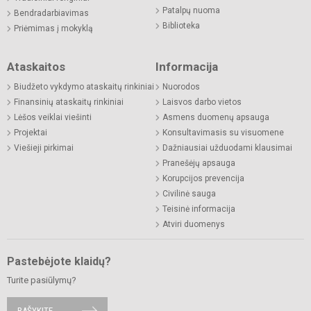
Patalpų nuoma
Bendradarbiavimas
Biblioteka
Priėmimas į mokyklą
Ataskaitos
Informacija
Biudžeto vykdymo ataskaitų rinkiniai
Nuorodos
Finansinių ataskaitų rinkiniai
Laisvos darbo vietos
Lėšos veiklai viešinti
Asmens duomenų apsauga
Projektai
Konsultavimasis su visuomene
Viešieji pirkimai
Dažniausiai užduodami klausimai
Pranešėjų apsauga
Korupcijos prevencija
Civilinė sauga
Teisinė informacija
Atviri duomenys
Pastebėjote klaidų?
Turite pasiūlymų?
RAŠYKITE