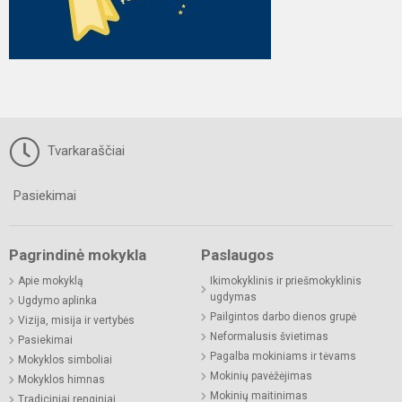
Tvarkaraščiai
Pasiekimai
Pagrindinė mokykla
Paslaugos
Apie mokyklą
Ikimokyklinis ir priešmokyklinis
ugdymas
Ugdymo aplinka
Pailgintos darbo dienos grupė
Vizija, misija ir vertybės
Neformalusis švietimas
Pasiekimai
Pagalba mokiniams ir tėvams
Mokyklos simboliai
Mokinių pavėžėjimas
Mokyklos himnas
Mokinių maitinimas
Tradiciniai renginiai