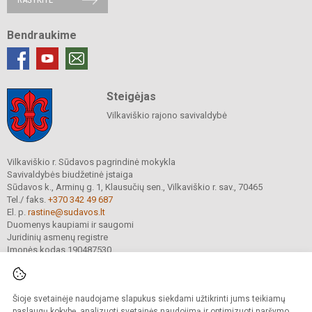
Bendraukime
Steigėjas
Vilkaviškio rajono savivaldybė
Vilkaviškio r. Sūdavos pagrindinė mokykla
Savivaldybės biudžetinė įstaiga
Sūdavos k., Arminų g. 1, Klausučių sen., Vilkaviškio r. sav., 70465
Tel./ faks.
+370 342 49 687
El. p.
rastine@sudavos.lt
Duomenys kaupiami ir saugomi
Juridinių asmenų registre
Įmonės kodas 190487530
Šioje svetainėje naudojame slapukus siekdami užtikrinti jums teikiamų
© 2025. Vilkaviškio r. Sūdavos pagrindinė mokykla. Visos teisės saugomos.
Kopijuoti turinį be raštiško įstaigos administracijos sutikimo griežtai draudžiama.
paslaugų kokybę, analizuoti svetainės naudojimą ir optimizuoti naršymo