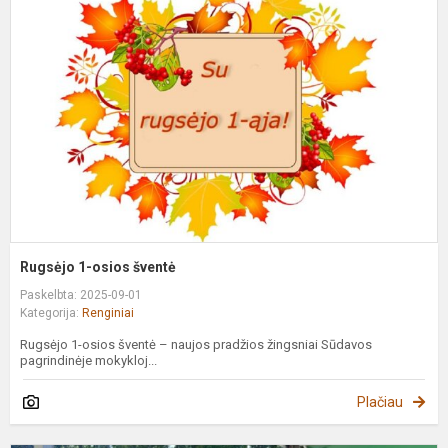
o
š
Rugsėjo 1-osios šventė
Paskelbta: 2025-09-01
Kategorija:
Renginiai
Rugsėjo 1-osios šventė – naujos pradžios žingsniai Sūdavos
pagrindinėje mokykloj...
Plačiau