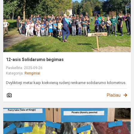
12-asis Solidarumo bėgimas
Paskelbta: 2025-09-26
Kategorija:
Renginiai
Dvyliktieji metai kaip kiekvieną rudenį renkame solidarumo kilometrus.
Plačiau
E
k
s
s