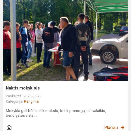
N
m
Naktis mokykloje
Paskelbta: 2025-06-23
Kategorija:
Renginiai
Mokykla gali būti ne tik mokslo, bet ir pramogų, laisvalaikio,
bendrystės vieta....
Plačiau