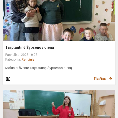
Tarptautinė Šypsenos diena
Paskelbta: 2025-10-03
Kategorija:
Renginiai
Mokiniai šventė Tarptautinę Šypsenos dieną
Plačiau
E
s
s