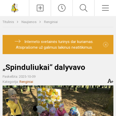
Paieška
Men
Titulinis
Naujienos
Renginiai
Interneto svetainės turinys dar kuriamas.
×
Atsiprašome už galimus laikinus neatitikimus.
„Spinduliukai“ dalyvavo
Paskelbta: 2025-10-09
Kategorija:
Renginiai