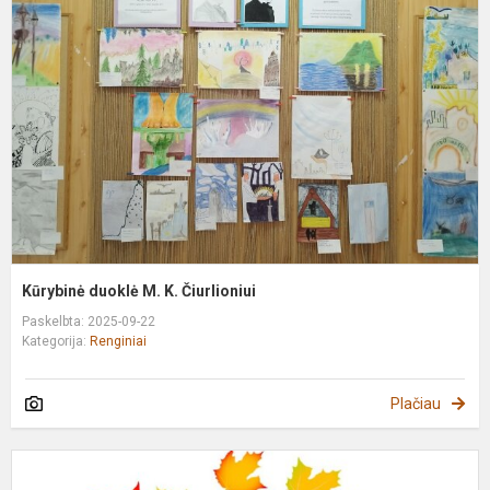
M
K
Č
Kūrybinė duoklė M. K. Čiurlioniui
Paskelbta: 2025-09-22
Kategorija:
Renginiai
Plačiau
R
1