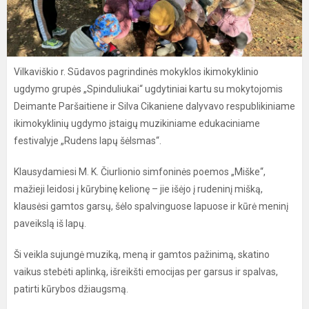
Vilkaviškio r. Sūdavos pagrindinės mokyklos ikimokyklinio
ugdymo grupės „Spinduliukai“ ugdytiniai kartu su mokytojomis
Deimante Paršaitiene ir Silva Cikaniene dalyvavo respublikiniame
ikimokyklinių ugdymo įstaigų muzikiniame edukaciniame
festivalyje „Rudens lapų šėlsmas“.
Klausydamiesi M. K. Čiurlionio simfoninės poemos „Miške“,
mažieji leidosi į kūrybinę kelionę – jie išėjo į rudeninį mišką,
klausėsi gamtos garsų, šėlo spalvinguose lapuose ir kūrė meninį
paveikslą iš lapų.
Ši veikla sujungė muziką, meną ir gamtos pažinimą, skatino
vaikus stebėti aplinką, išreikšti emocijas per garsus ir spalvas,
patirti kūrybos džiaugsmą.