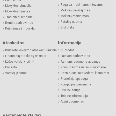
Pagalba mokiniams ir tėvams
Mokyklos simboliai
Mokinių pavėžėjimas
Mokyklos himnas
Mokinių maitinimas
Tradiciniai renginiai
Patalpų nuoma
Bendradarbiavimas
Biblioteka
Priėmimas į mokyklą
Ataskaitos
Informacija
Biudžeto vykdymo ataskaitų rinkiniai
Nuorodos
Finansinių ataskaitų rinkiniai
Laisvos darbo vietos
Lėšos veiklai viešinti
Asmens duomenų apsauga
Projektai
Konsultavimasis su visuomene
Viešieji pirkimai
Dažniausiai užduodami klausimai
Pranešėjų apsauga
Korupcijos prevencija
Civilinė sauga
Teisinė informacija
Atviri duomenys
Pastebėjote klaidų?