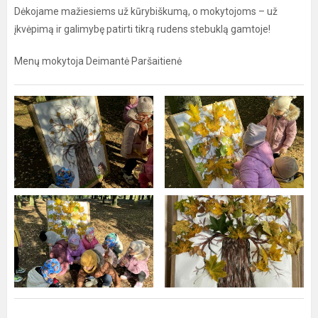
Dėkojame mažiesiems už kūrybiškumą, o mokytojoms – už
įkvėpimą ir galimybę patirti tikrą rudens stebuklą gamtoje!
Menų mokytoja Deimantė Paršaitienė