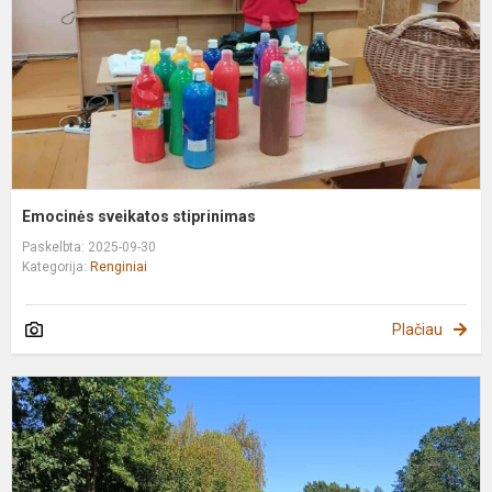
Emocinės sveikatos stiprinimas
Paskelbta: 2025-09-30
Kategorija:
Renginiai
Plačiau
1
a
S
b