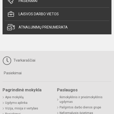
PASIEKIMAI
LAISVOS DARBO VIETOS
ATNAUJINIMŲ PRENUMERATA
Tvarkaraščiai
Pasiekimai
Pagrindinė mokykla
Paslaugos
Apie mokyklą
Ikimokyklinis ir priešmokyklinis
ugdymas
Ugdymo aplinka
Pailgintos darbo dienos grupė
Vizija, misija ir vertybės
Neformalusis švietimas
Pasiekimai