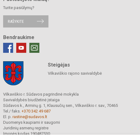
Turite pasiūlymų?
RAŠYKITE
Bendraukime
Steigėjas
Vilkaviškio rajono savivaldybė
Vilkaviškio r. Sūdavos pagrindinė mokykla
Savivaldybės biudžetinė įstaiga
Sūdavos k., Arminų g. 1, Klausučių sen., Vilkaviškio r. sav., 70465
Tel./ faks.
+370 342 49 687
El. p.
rastine@sudavos.lt
Duomenys kaupiami ir saugomi
Juridinių asmenų registre
Įmonės kodas 190487530