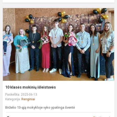
1
k
m
i
10 klasės mokinių išleistuvės
Paskelbta: 2025-06-13
Kategorija:
Renginiai
Birželio 13-ąją mokykloje vyko ypatinga šventė