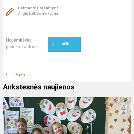
Deimantė Paršaitienė
Anglų kalbos mokytoja
Nepamirškite
0
AČIŪ
padėkoti autoriui
Grįžti
Ankstesnės naujienos
T
Š
d