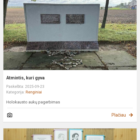
g
Atmintis, kuri gyva
Paskelbta: 2025-09-23
Kategorija:
Renginiai
Holokausto aukų pagerbimas
Plačiau
K
d