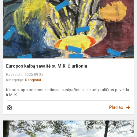
M
Č
Europos kalbų savaitė su M.K. Čiurlioniu
Paskelbta: 2025-09-26
Kategorija:
Renginiai
Kalbos tapo priemone artimiau susipažinti su lietuvių kultūros paveldu
ir M. K....
Plačiau
A
k