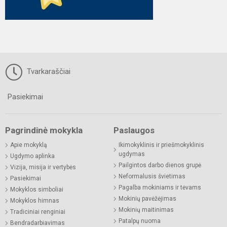
Tvarkaraščiai
Pasiekimai
Pagrindinė mokykla
Paslaugos
Apie mokyklą
Ikimokyklinis ir priešmokyklinis
ugdymas
Ugdymo aplinka
Pailgintos darbo dienos grupė
Vizija, misija ir vertybės
Neformalusis švietimas
Pasiekimai
Pagalba mokiniams ir tėvams
Mokyklos simboliai
Mokinių pavėžėjimas
Mokyklos himnas
Mokinių maitinimas
Tradiciniai renginiai
Patalpų nuoma
Bendradarbiavimas