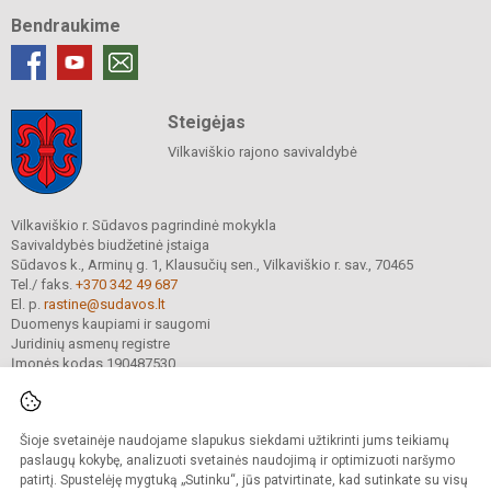
Bendraukime
Steigėjas
Vilkaviškio rajono savivaldybė
Vilkaviškio r. Sūdavos pagrindinė mokykla
Savivaldybės biudžetinė įstaiga
Sūdavos k., Arminų g. 1, Klausučių sen., Vilkaviškio r. sav., 70465
Tel./ faks.
+370 342 49 687
El. p.
rastine@sudavos.lt
Duomenys kaupiami ir saugomi
Juridinių asmenų registre
Įmonės kodas 190487530
Šioje svetainėje naudojame slapukus siekdami užtikrinti jums teikiamų
© 2025. Vilkaviškio r. Sūdavos pagrindinė mokykla. Visos teisės saugomos.
Kopijuoti turinį be raštiško įstaigos administracijos sutikimo griežtai draudžiama.
paslaugų kokybę, analizuoti svetainės naudojimą ir optimizuoti naršymo
patirtį. Spustelėję mygtuką „Sutinku“, jūs patvirtinate, kad sutinkate su visų
Prieinamumo paraiška
Slapukų valdymas