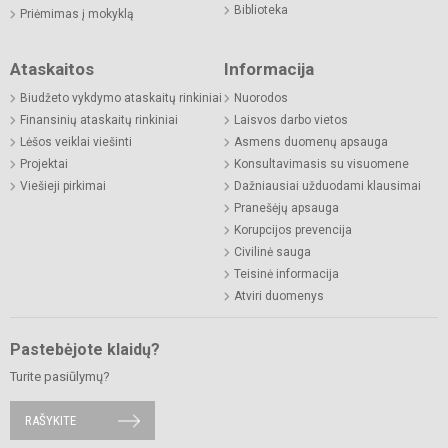
Biblioteka
Priėmimas į mokyklą
Ataskaitos
Informacija
Biudžeto vykdymo ataskaitų rinkiniai
Nuorodos
Finansinių ataskaitų rinkiniai
Laisvos darbo vietos
Lėšos veiklai viešinti
Asmens duomenų apsauga
Projektai
Konsultavimasis su visuomene
Viešieji pirkimai
Dažniausiai užduodami klausimai
Pranešėjų apsauga
Korupcijos prevencija
Civilinė sauga
Teisinė informacija
Atviri duomenys
Pastebėjote klaidų?
Turite pasiūlymų?
RAŠYKITE