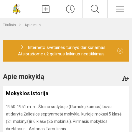
Paieška
Men
Titulinis
Apie mus
Interneto svetainės turinys dar kuriamas.
×
Atsiprašome už galimus laikinus neatitikimus.
Apie mokyklą
Mokyklos istorija
1950-1951 m. m. Šteino sodyboje (Rumokų kaimas) buvo
atidaryta Žaliosios septynmetė mokykla, kurioje mokėsi 5 klasė
(21 mokinys)ir 6 klasė (26 mokiniai). Pirmasis mokyklos
direktorius - Antanas Tamulionis.