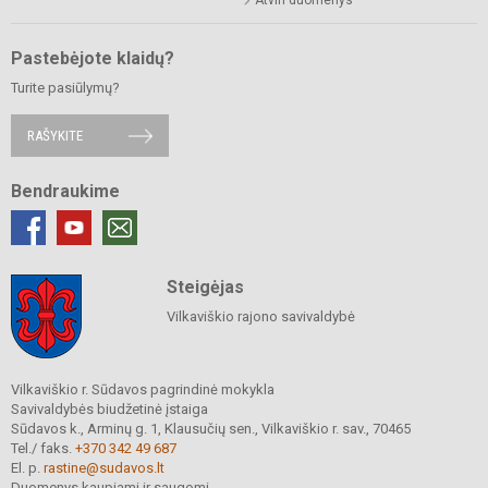
Atviri duomenys
Pastebėjote klaidų?
Turite pasiūlymų?
RAŠYKITE
Bendraukime
Steigėjas
Vilkaviškio rajono savivaldybė
Vilkaviškio r. Sūdavos pagrindinė mokykla
Savivaldybės biudžetinė įstaiga
Sūdavos k., Arminų g. 1, Klausučių sen., Vilkaviškio r. sav., 70465
Tel./ faks.
+370 342 49 687
El. p.
rastine@sudavos.lt
Duomenys kaupiami ir saugomi