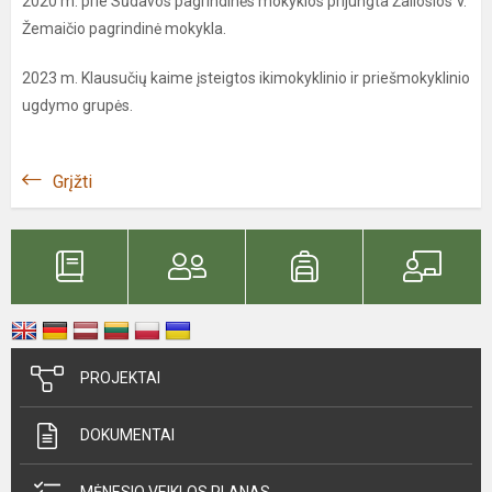
2020 m. prie Sūdavos pagrindinės mokyklos prijungta Žaliosios V.
Žemaičio pagrindinė mokykla.
2023 m. Klausučių kaime įsteigtos ikimokyklinio ir priešmokyklinio
ugdymo grupės.
Grįžti
PROJEKTAI
DOKUMENTAI