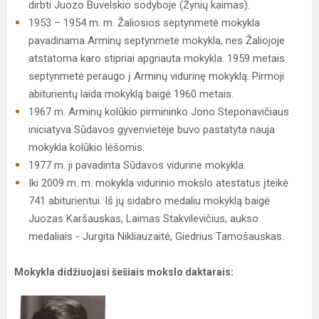
dirbti Juozo Buvelskio sodyboje (Žynių kaimas).
1953 – 1954 m. m. Žaliosios septynmetė mokykla
pavadinama Arminų septynmete mokykla, nes Žaliojoje
atstatoma karo stipriai apgriauta mokykla. 1959 metais
septynmetė peraugo į Arminų vidurinę mokyklą. Pirmoji
abiturientų laida mokyklą baigė 1960 metais.
1967 m. Arminų kolūkio pirmininko Jono Steponavičiaus
iniciatyva Sūdavos gyvenvietėje buvo pastatyta nauja
mokykla kolūkio lėšomis.
1977 m. ji pavadinta Sūdavos vidurine mokykla.
Iki 2009 m. m. mokykla vidurinio mokslo atestatus įteikė
741 abiturientui. Iš jų sidabro medaliu mokyklą baigė
Juozas Karšauskas, Laimas Stakvilevičius, aukso
medaliais - Jurgita Nikliauzaitė, Giedrius Tamošauskas.
Mokykla didžiuojasi šešiais mokslo daktarais: