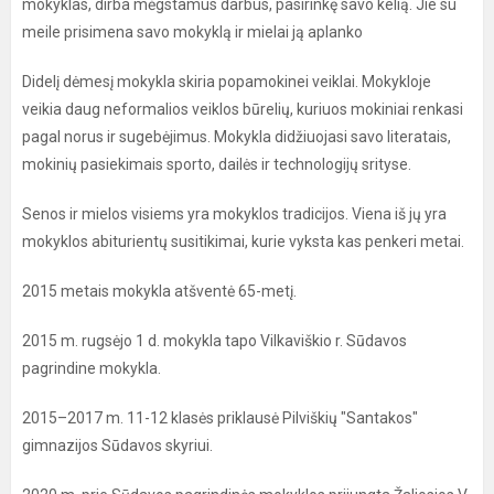
mokyklas, dirba mėgstamus darbus, pasirinkę savo kelią. Jie su
meile prisimena savo mokyklą ir mielai ją aplanko
Didelį dėmesį mokykla skiria popamokinei veiklai. Mokykloje
veikia daug neformalios veiklos būrelių, kuriuos mokiniai renkasi
pagal norus ir sugebėjimus. Mokykla didžiuojasi savo literatais,
mokinių pasiekimais sporto, dailės ir technologijų srityse.
Senos ir mielos visiems yra mokyklos tradicijos. Viena iš jų yra
mokyklos abiturientų susitikimai, kurie vyksta kas penkeri metai.
2015 metais mokykla atšventė 65-metį.
2015 m. rugsėjo 1 d. mokykla tapo Vilkaviškio r. Sūdavos
pagrindine mokykla.
2015–2017 m. 11-12 klasės priklausė Pilviškių "Santakos"
gimnazijos Sūdavos skyriui.