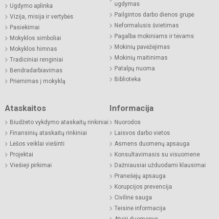
ugdymas
Ugdymo aplinka
Pailgintos darbo dienos grupė
Vizija, misija ir vertybės
Neformalusis švietimas
Pasiekimai
Pagalba mokiniams ir tėvams
Mokyklos simboliai
Mokinių pavėžėjimas
Mokyklos himnas
Mokinių maitinimas
Tradiciniai renginiai
Patalpų nuoma
Bendradarbiavimas
Biblioteka
Priėmimas į mokyklą
Ataskaitos
Informacija
Biudžeto vykdymo ataskaitų rinkiniai
Nuorodos
Finansinių ataskaitų rinkiniai
Laisvos darbo vietos
Lėšos veiklai viešinti
Asmens duomenų apsauga
Projektai
Konsultavimasis su visuomene
Viešieji pirkimai
Dažniausiai užduodami klausimai
Pranešėjų apsauga
Korupcijos prevencija
Civilinė sauga
Teisinė informacija