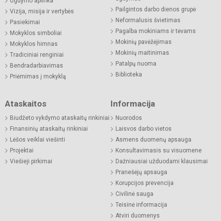
Ugdymo aplinka
Pailgintos darbo dienos grupė
Vizija, misija ir vertybės
Neformalusis švietimas
Pasiekimai
Pagalba mokiniams ir tėvams
Mokyklos simboliai
Mokinių pavėžėjimas
Mokyklos himnas
Mokinių maitinimas
Tradiciniai renginiai
Patalpų nuoma
Bendradarbiavimas
Biblioteka
Priėmimas į mokyklą
Ataskaitos
Informacija
Biudžeto vykdymo ataskaitų rinkiniai
Nuorodos
Finansinių ataskaitų rinkiniai
Laisvos darbo vietos
Lėšos veiklai viešinti
Asmens duomenų apsauga
Projektai
Konsultavimasis su visuomene
Viešieji pirkimai
Dažniausiai užduodami klausimai
Pranešėjų apsauga
Korupcijos prevencija
Civilinė sauga
Teisinė informacija
Atviri duomenys