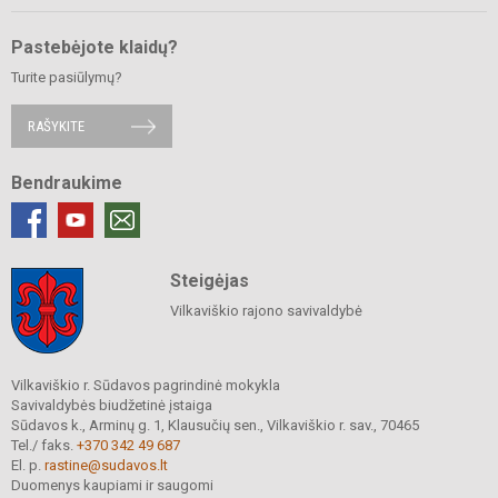
Pastebėjote klaidų?
Turite pasiūlymų?
RAŠYKITE
Bendraukime
Steigėjas
Vilkaviškio rajono savivaldybė
Vilkaviškio r. Sūdavos pagrindinė mokykla
Savivaldybės biudžetinė įstaiga
Sūdavos k., Arminų g. 1, Klausučių sen., Vilkaviškio r. sav., 70465
Tel./ faks.
+370 342 49 687
El. p.
rastine@sudavos.lt
Duomenys kaupiami ir saugomi