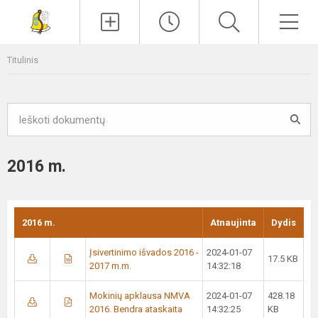
Paieška
Men
Titulinis
2016 m.
2016 m.
Atnaujinta
Dydis
Įsivertinimo išvados 2016 -
2024-01-07
17.5 KB
2017 m.m.
14:32:18
Mokinių apklausa NMVA
2024-01-07
428.18
2016. Bendra ataskaita
14:32:25
KB