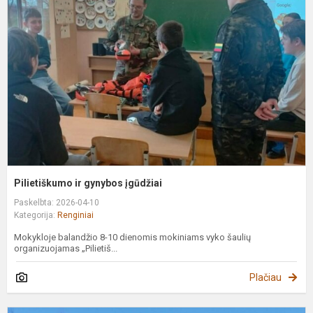
g
į
Pilietiškumo ir gynybos įgūdžiai
Paskelbta: 2026-04-10
Kategorija:
Renginiai
Mokykloje balandžio 8-10 dienomis mokiniams vyko šaulių
organizuojamas „Pilietiš...
Plačiau