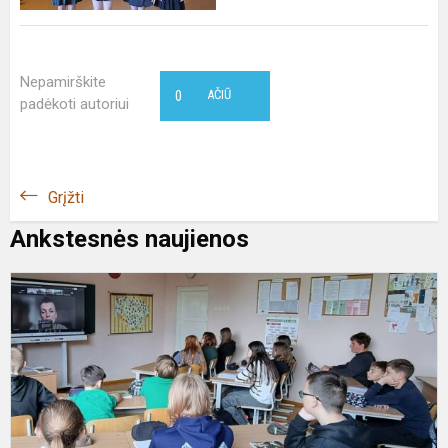
Nepamirškite
0
AČIŪ
padėkoti autoriui
Grįžti
Ankstesnės naujienos
L
k
d