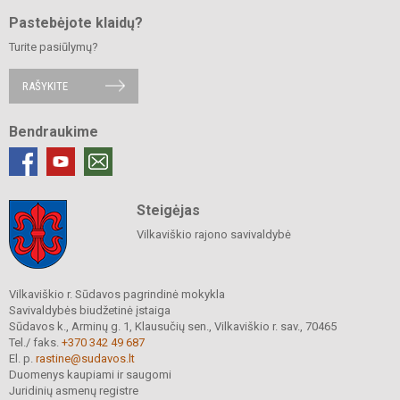
Pastebėjote klaidų?
Turite pasiūlymų?
RAŠYKITE
Bendraukime
Steigėjas
Vilkaviškio rajono savivaldybė
Vilkaviškio r. Sūdavos pagrindinė mokykla
Savivaldybės biudžetinė įstaiga
Sūdavos k., Arminų g. 1, Klausučių sen., Vilkaviškio r. sav., 70465
Tel./ faks.
+370 342 49 687
El. p.
rastine@sudavos.lt
Duomenys kaupiami ir saugomi
Juridinių asmenų registre