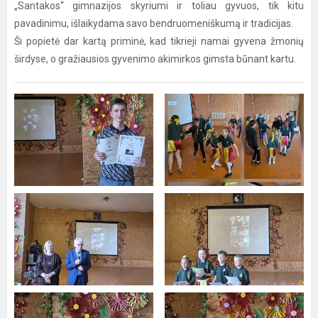
„Santakos“ gimnazijos skyriumi ir toliau gyvuos, tik kitu
pavadinimu, išlaikydama savo bendruomeniškumą ir tradicijas.
Ši popietė dar kartą priminė, kad tikrieji namai gyvena žmonių
širdyse, o gražiausios gyvenimo akimirkos gimsta būnant kartu.