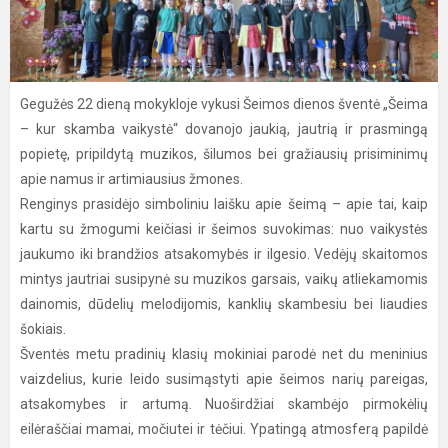
Gegužės 22 dieną mokykloje vykusi Šeimos dienos šventė „Šeima
– kur skamba vaikystė“ dovanojo jaukią, jautrią ir prasmingą
popietę, pripildytą muzikos, šilumos bei gražiausių prisiminimų
apie namus ir artimiausius žmones.
Renginys prasidėjo simboliniu laišku apie šeimą – apie tai, kaip
kartu su žmogumi keičiasi ir šeimos suvokimas: nuo vaikystės
jaukumo iki brandžios atsakomybės ir ilgesio. Vedėjų skaitomos
mintys jautriai susipynė su muzikos garsais, vaikų atliekamomis
dainomis, dūdelių melodijomis, kanklių skambesiu bei liaudies
šokiais.
Šventės metu pradinių klasių mokiniai parodė net du meninius
vaizdelius, kurie leido susimąstyti apie šeimos narių pareigas,
atsakomybes ir artumą. Nuoširdžiai skambėjo pirmokėlių
eilėraščiai mamai, močiutei ir tėčiui. Ypatingą atmosferą papildė