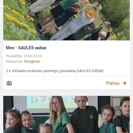
Mes - SAULĖS vaikai
Paskelbta: 2026-05-06
Kategorija:
Renginiai
​2 ir 4 klasės mokiniai paminėjo pasaulinę SAULĖS DIENĄ!
Plačiau
J
ir
š
s