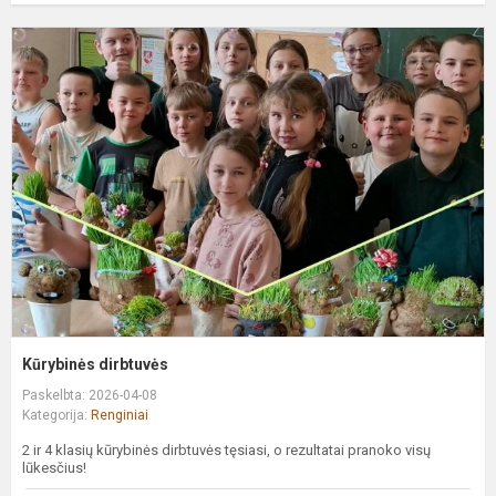
K
d
Kūrybinės dirbtuvės
Paskelbta: 2026-04-08
Kategorija:
Renginiai
2 ir 4 klasių kūrybinės dirbtuvės tęsiasi, o rezultatai pranoko visų
lūkesčius!