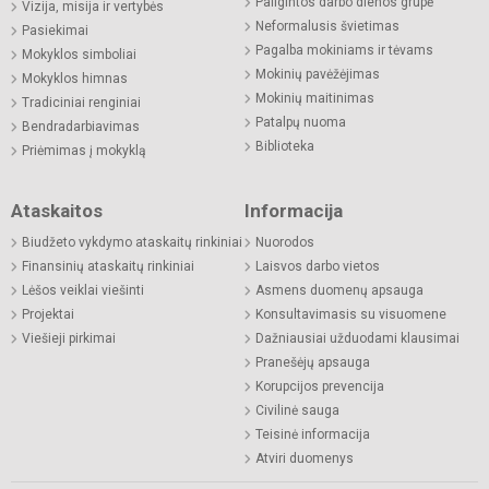
Pailgintos darbo dienos grupė
Vizija, misija ir vertybės
Neformalusis švietimas
Pasiekimai
Pagalba mokiniams ir tėvams
Mokyklos simboliai
Mokinių pavėžėjimas
Mokyklos himnas
Mokinių maitinimas
Tradiciniai renginiai
Patalpų nuoma
Bendradarbiavimas
Biblioteka
Priėmimas į mokyklą
Ataskaitos
Informacija
Biudžeto vykdymo ataskaitų rinkiniai
Nuorodos
Finansinių ataskaitų rinkiniai
Laisvos darbo vietos
Lėšos veiklai viešinti
Asmens duomenų apsauga
Projektai
Konsultavimasis su visuomene
Viešieji pirkimai
Dažniausiai užduodami klausimai
Pranešėjų apsauga
Korupcijos prevencija
Civilinė sauga
Teisinė informacija
Atviri duomenys