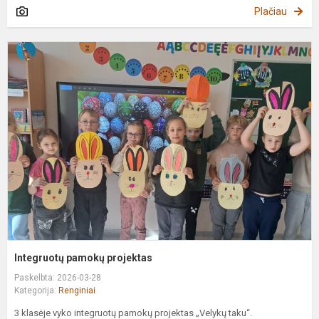
Plačiau
I
p
p
Integruotų pamokų projektas
Paskelbta: 2026-03-28
Kategorija:
Renginiai
3 klasėje vyko integruotų pamokų projektas „Velykų taku“.