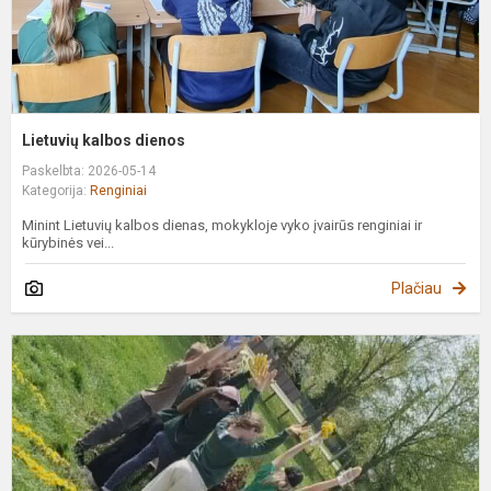
Lietuvių kalbos dienos
Paskelbta: 2026-05-14
Kategorija:
Renginiai
Minint Lietuvių kalbos dienas, mokykloje vyko įvairūs renginiai ir
kūrybinės vei...
Plačiau
M
-
S
v