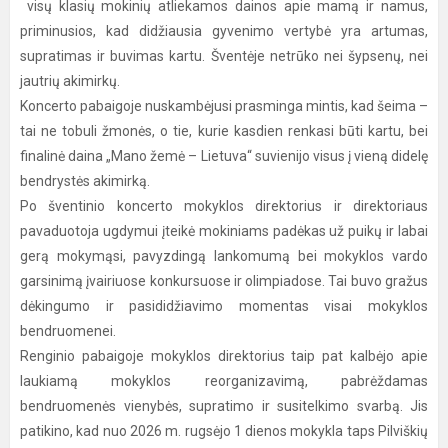
visų klasių mokinių atliekamos dainos apie mamą ir namus,
priminusios, kad didžiausia gyvenimo vertybė yra artumas,
supratimas ir buvimas kartu. Šventėje netrūko nei šypsenų, nei
jautrių akimirkų.
Koncerto pabaigoje nuskambėjusi prasminga mintis, kad šeima –
tai ne tobuli žmonės, o tie, kurie kasdien renkasi būti kartu, bei
finalinė daina „Mano žemė – Lietuva“ suvienijo visus į vieną didelę
bendrystės akimirką.
Po šventinio koncerto mokyklos direktorius ir direktoriaus
pavaduotoja ugdymui įteikė mokiniams padėkas už puikų ir labai
gerą mokymąsi, pavyzdingą lankomumą bei mokyklos vardo
garsinimą įvairiuose konkursuose ir olimpiadose. Tai buvo gražus
dėkingumo ir pasididžiavimo momentas visai mokyklos
bendruomenei.
Renginio pabaigoje mokyklos direktorius taip pat kalbėjo apie
laukiamą mokyklos reorganizavimą, pabrėždamas
bendruomenės vienybės, supratimo ir susitelkimo svarbą. Jis
patikino, kad nuo 2026 m. rugsėjo 1 dienos mokykla taps Pilviškių