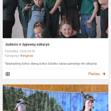
Judesio ir šypsenų sūkurys
Paskelbta: 2026-04-30
Kategorija:
Renginiai
Tarptautinę šokio dieną šokio būrelio nariai paminėjo itin aktyviai.
Plačiau
S
v