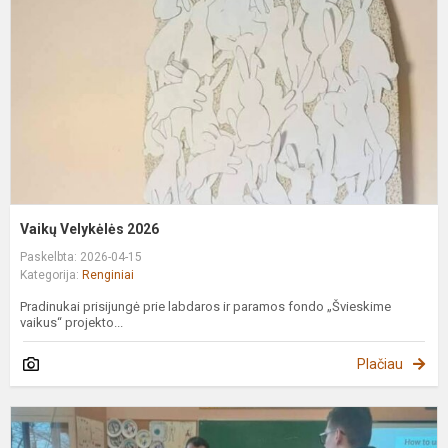
Vaikų Velykėlės 2026
Paskelbta: 2026-04-15
Kategorija:
Renginiai
Pradinukai prisijungė prie labdaros ir paramos fondo „Švieskime
vaikus“ projekto...
Plačiau
P
ir