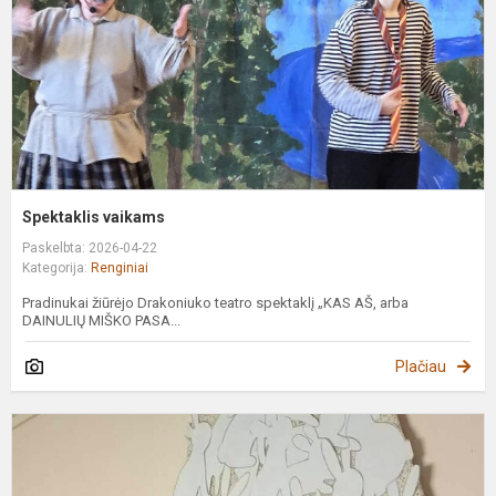
Spektaklis vaikams
Paskelbta: 2026-04-22
Kategorija:
Renginiai
Pradinukai žiūrėjo Drakoniuko teatro spektaklį „KAS AŠ, arba
DAINULIŲ MIŠKO PASA...
Plačiau
V
V
2