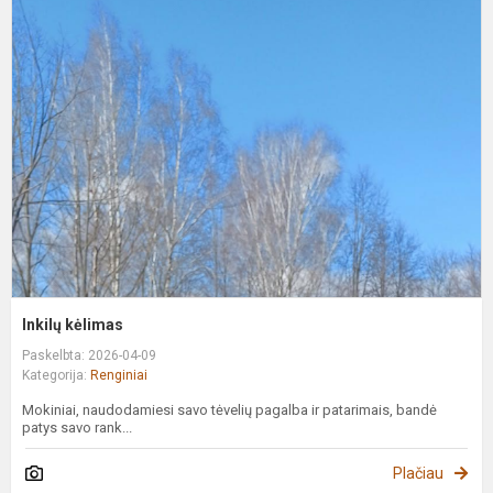
I
k
Inkilų kėlimas
Paskelbta: 2026-04-09
Kategorija:
Renginiai
Mokiniai, naudodamiesi savo tėvelių pagalba ir patarimais, bandė
patys savo rank...
Plačiau