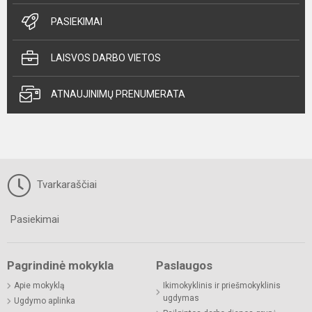
PASIEKIMAI
LAISVOS DARBO VIETOS
ATNAUJINIMŲ PRENUMERATA
Tvarkaraščiai
Pasiekimai
Pagrindinė mokykla
Paslaugos
Apie mokyklą
Ikimokyklinis ir priešmokyklinis
ugdymas
Ugdymo aplinka