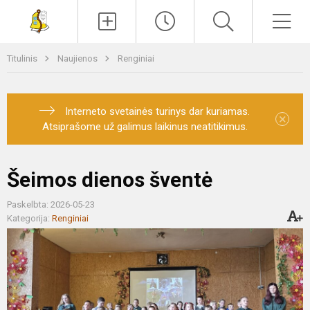
Paieška
Men
Titulinis
Naujienos
Renginiai
Interneto svetainės turinys dar kuriamas.
×
Atsiprašome už galimus laikinus neatitikimus.
Šeimos dienos šventė
Paskelbta: 2026-05-23
Kategorija:
Renginiai