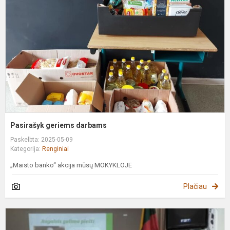
Pasirašyk geriems darbams
Paskelbta: 2025-05-09
Kategorija:
Renginiai
„Maisto banko“ akcija mūsų MOKYKLOJE
Plačiau
D
k