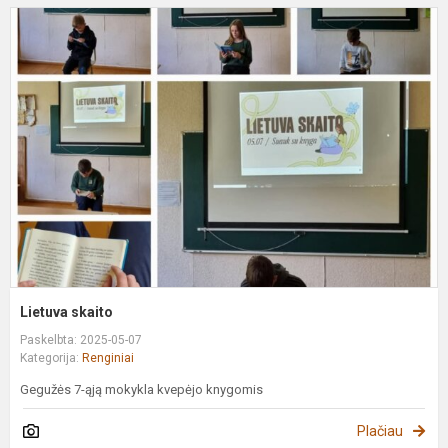
L
s
Lietuva skaito
Paskelbta: 2025-05-07
Kategorija:
Renginiai
Gegužės 7-ąją mokykla kvepėjo knygomis
Plačiau