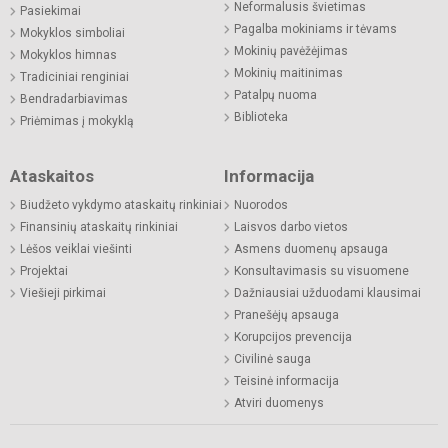
Neformalusis švietimas
Pasiekimai
Pagalba mokiniams ir tėvams
Mokyklos simboliai
Mokinių pavėžėjimas
Mokyklos himnas
Mokinių maitinimas
Tradiciniai renginiai
Patalpų nuoma
Bendradarbiavimas
Biblioteka
Priėmimas į mokyklą
Ataskaitos
Informacija
Biudžeto vykdymo ataskaitų rinkiniai
Nuorodos
Finansinių ataskaitų rinkiniai
Laisvos darbo vietos
Lėšos veiklai viešinti
Asmens duomenų apsauga
Projektai
Konsultavimasis su visuomene
Viešieji pirkimai
Dažniausiai užduodami klausimai
Pranešėjų apsauga
Korupcijos prevencija
Civilinė sauga
Teisinė informacija
Atviri duomenys