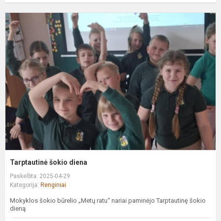
T
š
d
Tarptautinė šokio diena
Paskelbta: 2025-04-29
Kategorija:
Renginiai
Mokyklos šokio būrelio „Metų ratu“ nariai paminėjo Tarptautinę šokio
dieną