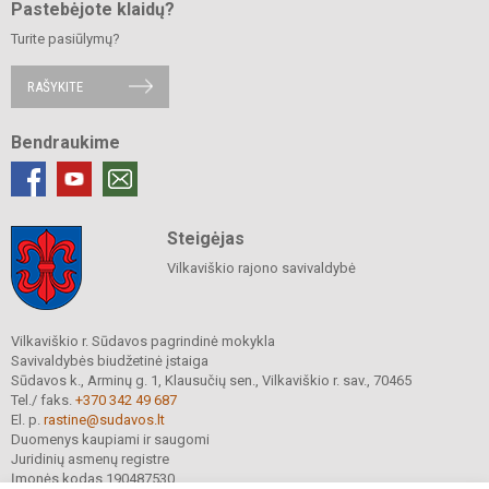
Pastebėjote klaidų?
Turite pasiūlymų?
RAŠYKITE
Bendraukime
Steigėjas
Vilkaviškio rajono savivaldybė
Vilkaviškio r. Sūdavos pagrindinė mokykla
Savivaldybės biudžetinė įstaiga
Sūdavos k., Arminų g. 1, Klausučių sen., Vilkaviškio r. sav., 70465
Tel./ faks.
+370 342 49 687
El. p.
rastine@sudavos.lt
Duomenys kaupiami ir saugomi
Juridinių asmenų registre
Įmonės kodas 190487530