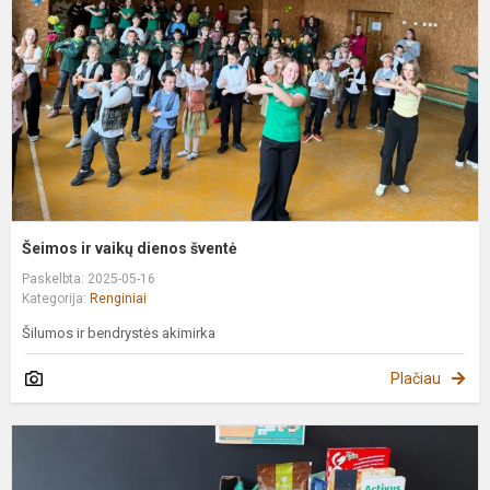
d
š
Šeimos ir vaikų dienos šventė
Paskelbta: 2025-05-16
Kategorija:
Renginiai
Šilumos ir bendrystės akimirka
Plačiau
P
g
d