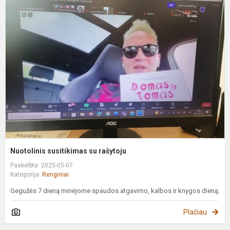
N
s
s
r
Nuotolinis susitikimas su rašytoju
Paskelbta: 2025-05-07
Kategorija:
Renginiai
Gegužės 7 dieną minėjome spaudos atgavimo, kalbos ir knygos dieną.
Plačiau