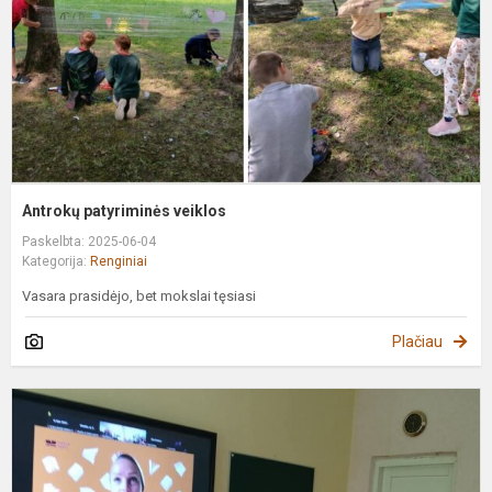
Antrokų patyriminės veiklos
Paskelbta: 2025-06-04
Kategorija:
Renginiai
Vasara prasidėjo, bet mokslai tęsiasi
Plačiau
N
s
s
r