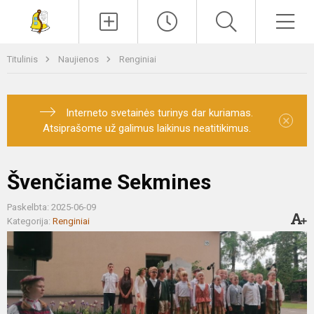
Paieška
Men
Titulinis
Naujienos
Renginiai
Interneto svetainės turinys dar kuriamas.
×
Atsiprašome už galimus laikinus neatitikimus.
Švenčiame Sekmines
Paskelbta: 2025-06-09
Kategorija:
Renginiai