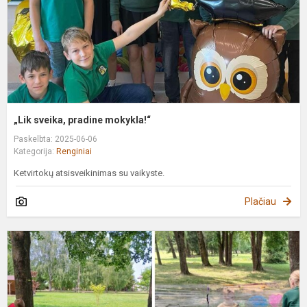
„Lik sveika, pradine mokykla!“
Paskelbta: 2025-06-06
Kategorija:
Renginiai
Ketvirtokų atsisveikinimas su vaikyste.
Plačiau
A
p
v