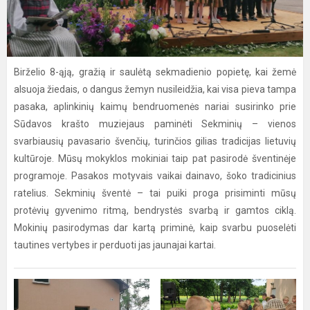
Birželio 8-ąją, gražią ir saulėtą sekmadienio popietę, kai žemė
alsuoja žiedais, o dangus žemyn nusileidžia, kai visa pieva tampa
pasaka, aplinkinių kaimų bendruomenės nariai susirinko prie
Sūdavos krašto muziejaus paminėti Sekminių – vienos
svarbiausių pavasario švenčių, turinčios gilias tradicijas lietuvių
kultūroje. Mūsų mokyklos mokiniai taip pat pasirodė šventinėje
programoje. Pasakos motyvais vaikai dainavo, šoko tradicinius
ratelius. Sekminių šventė – tai puiki proga prisiminti mūsų
protėvių gyvenimo ritmą, bendrystės svarbą ir gamtos ciklą.
Mokinių pasirodymas dar kartą priminė, kaip svarbu puoselėti
tautines vertybes ir perduoti jas jaunajai kartai.