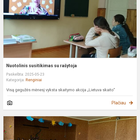
Nuotolinis susitikimas su rašytoja
Paskelbta: 2025-05-23
Kategorija:
Renginiai
Visą gegužės mėnesį vyksta skaitymo akcija „Lietuva skaito“
Plačiau
Š
ir
v