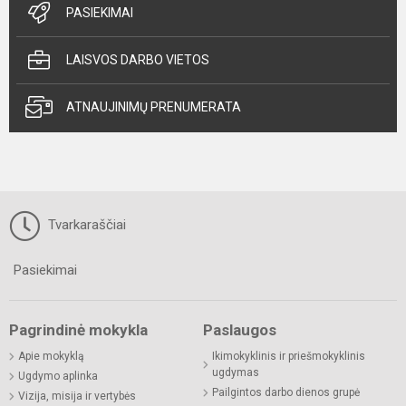
PASIEKIMAI
LAISVOS DARBO VIETOS
ATNAUJINIMŲ PRENUMERATA
Tvarkaraščiai
Pasiekimai
Pagrindinė mokykla
Paslaugos
Apie mokyklą
Ikimokyklinis ir priešmokyklinis
ugdymas
Ugdymo aplinka
Pailgintos darbo dienos grupė
Vizija, misija ir vertybės