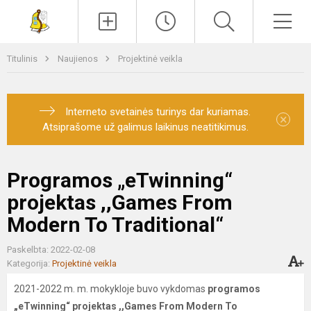
Paieška
Men
Titulinis
Naujienos
Projektinė veikla
Interneto svetainės turinys dar kuriamas.
×
Atsiprašome už galimus laikinus neatitikimus.
Programos „eTwinning“
projektas ,,Games From
Modern To Traditional“
Paskelbta: 2022-02-08
Kategorija:
Projektinė veikla
2021-2022 m. m. mokykloje buvo vykdomas
programos
„eTwinning“ projektas ,,Games From Modern To