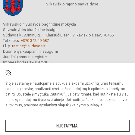
Vilkaviškio rajono savivaldybė
Vilkaviškio r. Sūdavos pagrindinė mokykla
Savivaldybės biudžetinė įstaiga
Sūdavos k., Arminų g. 1, Klausučių sen., Vilkaviškio r. sav., 70465
Tel./ faks.
+370 342 49 687
El. p.
rastine@sudavos.lt
Duomenys kaupiami ir saugomi
Juridinių asmenų registre
Įmonės kodas 190487530
Šioje svetainėje naudojame slapukus siekdami užtikrinti jums teikiamų
© 2025. Vilkaviškio r. Sūdavos pagrindinė mokykla. Visos teisės saugomos.
Kopijuoti turinį be raštiško įstaigos administracijos sutikimo griežtai draudžiama.
paslaugų kokybę, analizuoti svetainės naudojimą ir optimizuoti naršymo
patirtį. Spustelėję mygtuką „Sutinku“, jūs patvirtinate, kad sutinkate su visų
Prieinamumo paraiška
Slapukų valdymas
slapukų naudojimu šioje svetainėje. Jei norite atšaukti arba pakeisti savo
sutikimus, prašome apsilankyti
slapukų valdymo puslapyje
.
Sumanus būdas atnaujinti
mokyklos interneto
svetainę
NUSTATYMAI