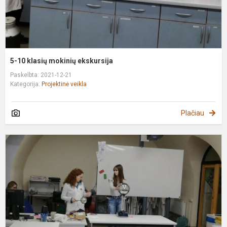
5-10 klasių mokinių ekskursija
Paskelbta: 2021-12-21
Kategorija:
Projektinė veikla
Plačiau
7
k
m
e