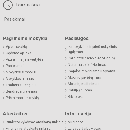
Tvarkaraščiai
Pasiekimai
Pagrindinė mokykla
Paslaugos
Apie mokyklą
Ikimokyklinis ir priešmokyklinis
ugdymas
Ugdymo aplinka
Pailgintos darbo dienos grupė
Vizija, misija ir vertybės
Neformalusis švietimas
Pasiekimai
Pagalba mokiniams ir tėvams
Mokyklos simboliai
Mokinių pavėžėjimas
Mokyklos himnas
Mokinių maitinimas
Tradiciniai renginiai
Patalpų nuoma
Bendradarbiavimas
Biblioteka
Priėmimas į mokyklą
Ataskaitos
Informacija
Biudžeto vykdymo ataskaitų rinkiniai
Nuorodos
Finansinių ataskaitų rinkiniai
Laisvos darbo vietos