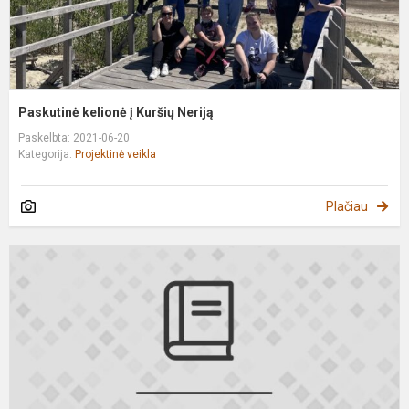
Paskutinė kelionė į Kuršių Neriją
Paskelbta: 2021-06-20
Kategorija:
Projektinė veikla
Plačiau
P
s
š
U
v