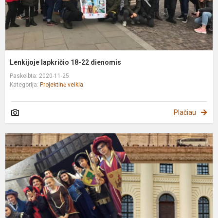
Lenkijoje lapkričio 18-22 dienomis
Paskelbta: 2020-11-25
Kategorija:
Projektinė veikla
Plačiau
K
t
ir
p