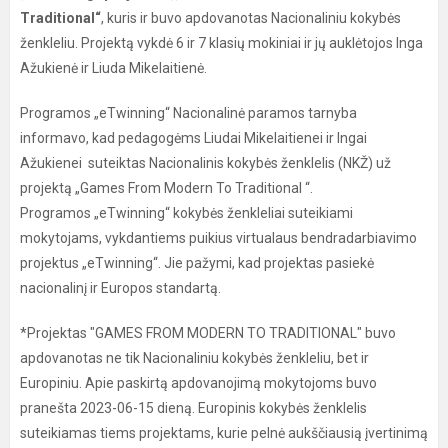
Traditional“
, kuris ir buvo apdovanotas Nacionaliniu kokybės
ženkleliu. Projektą vykdė 6 ir 7 klasių mokiniai ir jų auklėtojos Inga
Ažukienė ir Liuda Mikelaitienė.
Programos „eTwinning“ Nacionalinė paramos tarnyba
informavo, kad pedagogėms Liudai Mikelaitienei ir Ingai
Ažukienei suteiktas Nacionalinis kokybės ženklelis (NKŽ) už
projektą „Games From Modern To Traditional “.
Programos „eTwinning“ kokybės ženkleliai suteikiami
mokytojams, vykdantiems puikius virtualaus bendradarbiavimo
projektus „eTwinning“. Jie pažymi, kad projektas pasiekė
nacionalinį ir Europos standartą.
*Projektas "GAMES FROM MODERN TO TRADITIONAL" buvo
apdovanotas ne tik Nacionaliniu kokybės ženkleliu, bet ir
Europiniu. Apie paskirtą apdovanojimą mokytojoms buvo
pranešta 2023-06-15 dieną. Europinis kokybės ženklelis
suteikiamas tiems projektams, kurie pelnė aukščiausią įvertinimą