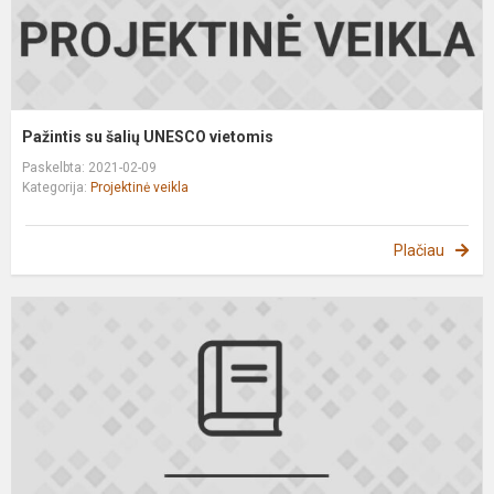
Pažintis su šalių UNESCO vietomis
Paskelbta: 2021-02-09
Kategorija:
Projektinė veikla
Plačiau
V
s
R