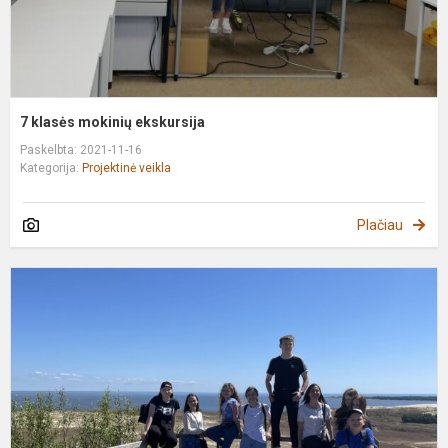
7 klasės mokinių ekskursija
Paskelbta: 2021-11-16
Kategorija:
Projektinė veikla
Plačiau
P
k
į
K
N