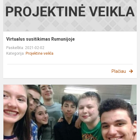
Virtualus susitikimas Rumunijoje
Paskelbta: 2021-02-02
Kategorija:
Projektinė veikla
Plačiau
G
n
r