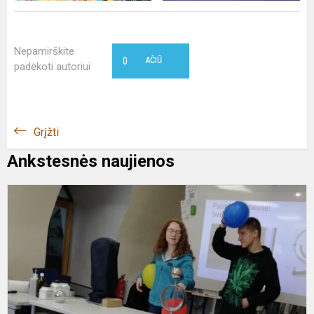
Nepamirškite
0
AČIŪ
padėkoti autoriui
Grįžti
Ankstesnės naujienos
9
1
k
m
e