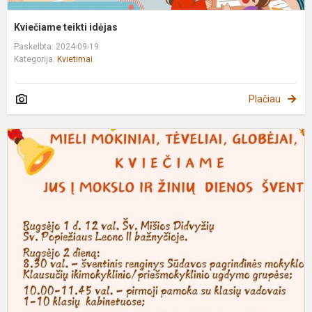
Kviečiame teikti idėjas
Paskelbta: 2024-09-19
Kategorija:
Kvietimai
Plačiau
R
1
o
š