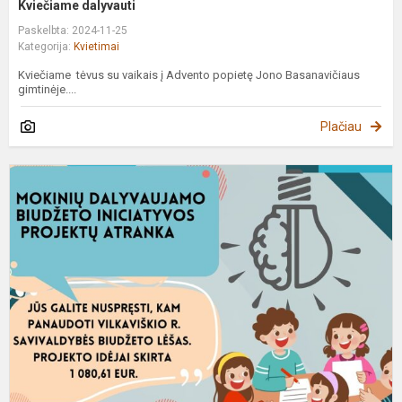
Kviečiame dalyvauti
Paskelbta: 2024-11-25
Kategorija:
Kvietimai
Kviečiame tėvus su vaikais į Advento popietę Jono Basanavičiaus
gimtinėje....
Plačiau
K
t
i