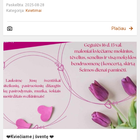
Paskelbta: 2025-08-28
Kategorija:
Kvietimai
Plačiau
❤
K
į
š
❤
❤️Kviečiame į šventę ❤️