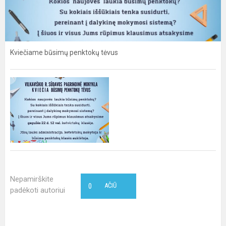
Kviečiame būsimų penktokų tėvus
Nepamirškite
0
AČIŪ
padėkoti autoriui