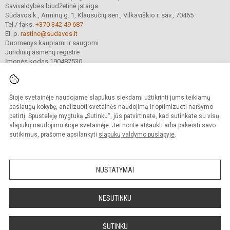
Savivaldybės biudžetinė įstaiga
Sūdavos k., Arminų g. 1, Klausučių sen., Vilkaviškio r. sav., 70465
Tel./ faks.
+370 342 49 687
El. p.
rastine@sudavos.lt
Duomenys kaupiami ir saugomi
Juridinių asmenų registre
Įmonės kodas 190487530
Šioje svetainėje naudojame slapukus siekdami užtikrinti jums teikiamų
© 2025. Vilkaviškio r. Sūdavos pagrindinė mokykla. Visos teisės saugomos.
Kopijuoti turinį be raštiško įstaigos administracijos sutikimo griežtai draudžiama.
paslaugų kokybę, analizuoti svetainės naudojimą ir optimizuoti naršymo
patirtį. Spustelėję mygtuką „Sutinku“, jūs patvirtinate, kad sutinkate su visų
Prieinamumo paraiška
Slapukų valdymas
slapukų naudojimu šioje svetainėje. Jei norite atšaukti arba pakeisti savo
sutikimus, prašome apsilankyti
slapukų valdymo puslapyje
.
Sumanus būdas atnaujinti
mokyklos interneto
svetainę
NUSTATYMAI
NESUTINKU
SUTINKU