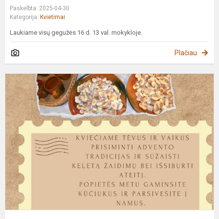
Paskelbta: 2025-04-30
Kategorija:
Kvietimai
Laukiame visų gegužės 16 d. 13 val. mokykloje.
Plačiau
K
d