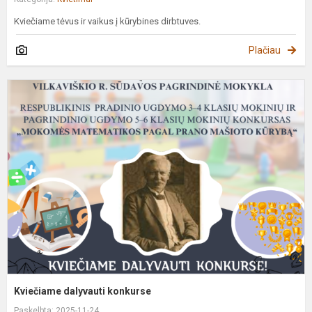
Kviečiame tėvus ir vaikus į kūrybines dirbtuves.
Plačiau
K
d
k
Kviečiame dalyvauti konkurse
Paskelbta: 2025-11-24