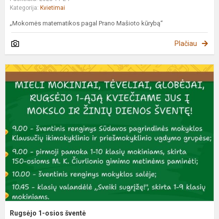
Kategorija:
Kvietimai
„Mokomės matematikos pagal Prano Mašioto kūrybą“
Plačiau
R
1
o
š
Rugsėjo 1-osios šventė