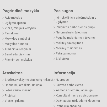
Pagrindinė mokykla
Paslaugos
Apie mokyklą
Ikimokyklinis ir priešmokyklinis
ugdymas
Ugdymo aplinka
Pailgintos darbo dienos grupė
Vizija, misija ir vertybės
Neformalusis švietimas
Pasiekimai
Pagalba mokiniams ir tėvams
Mokyklos simboliai
Mokinių pavėžėjimas
Mokyklos himnas
Mokinių maitinimas
Tradiciniai renginiai
Patalpų nuoma
Bendradarbiavimas
Biblioteka
Priėmimas į mokyklą
Ataskaitos
Informacija
Biudžeto vykdymo ataskaitų rinkiniai
Nuorodos
Finansinių ataskaitų rinkiniai
Laisvos darbo vietos
Lėšos veiklai viešinti
Asmens duomenų apsauga
Projektai
Konsultavimasis su visuomene
Viešieji pirkimai
Dažniausiai užduodami klausimai
Pranešėjų apsauga