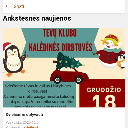
Grįžti
Ankstesnės naujienos
K
d
Kviečiame dalyvauti
Paskelbta: 2025-12-04
Kategorija:
Kvietimai